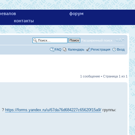
ревалов
форум
контакты
Расширенный поиск
FAQ
Календарь
Регистрация
Вход
1 сообщение • Страница
1
из
1
я ?
https://forms.yandex.ru/u/67da76d684227c65620f15a9/
группы: