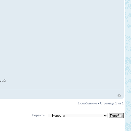
чий
1 сообщение • Страница
1
из
1
Перейти: