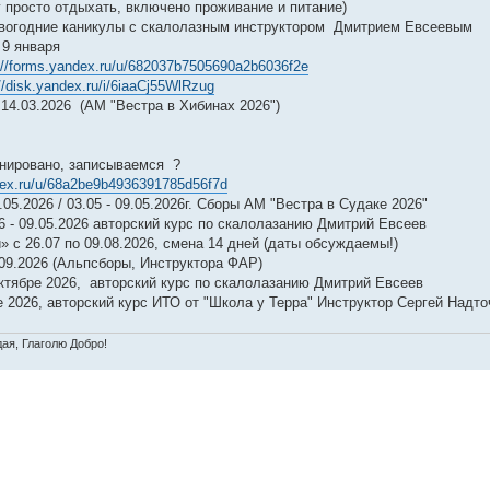
у просто отдыхать, включено проживание и питание)
вогодние каникулы с скалолазным инструктором Дмитрием Евсеевым
 9 января
://forms.yandex.ru/u/682037b7505690a2b6036f2e
//disk.yandex.ru/i/6iaaCj55WlRzug
 14.03.2026 (АМ "Вестра в Хибинах 2026")
Р
нировано, записываемся ?
dex.ru/u/68a2be9b4936391785d56f7d
05.2026 / 03.05 - 09.05.2026г. Сборы АМ "Вестра в Судаке 2026"
 - 09.05.2026 авторский курс по скалолазанию Дмитрий Евсеев
 с 26.07 по 09.08.2026, смена 14 дней (даты обсуждаемы!)
.09.2026 (Альпсборы, Инструктора ФАР)
ктябре 2026, авторский курс по скалолазанию Дмитрий Евсеев
 2026, авторский курс ИТО от "Школа у Терра" Инструктор Сергей Надто
дая, Глаголю Добро!