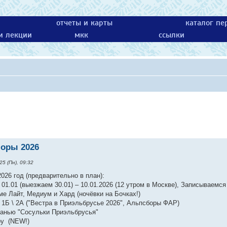
отчеты и карты
каталог пе
 и лекции
мкк
ссылки
оры 2026
25 (Пн), 09:32
026 год (предварительно в план):
01.01 (выезжаем 30.01) – 10.01.2026 (12 утром в Москве), Записываемс
ме Лайт, Медиум и Хард (ночёвки на Бочках!)
 1Б \ 2А ("Вестра в Приэльбрусье 2026", Альпсборы ФАР)
занью "Сосульки Приэльбрусья"
ру (NEW!)