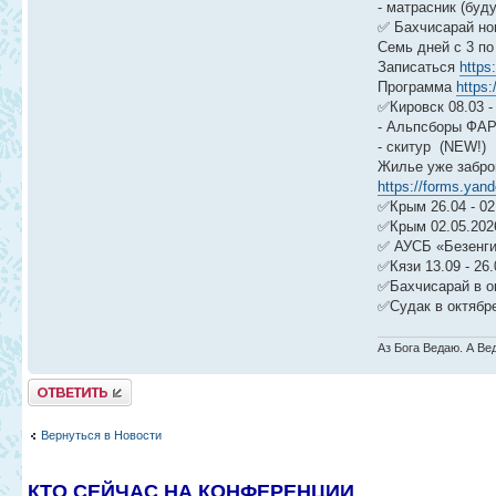
- матрасник (буд
✅ Бахчисарай но
Семь дней с 3 по
Записаться
https
Программа
https:
✅Кировск 08.03 -
- Альпсборы ФА
- скитур (NEW!)
Жилье уже забро
https://forms.yan
✅Крым 26.04 - 02.
✅Крым 02.05.2026
✅ АУСБ «Безенги»
✅Кязи 13.09 - 26
✅Бахчисарай в о
✅Судак в октябре
Аз Бога Ведаю. А Ве
Ответить
Вернуться в Новости
КТО СЕЙЧАС НА КОНФЕРЕНЦИИ