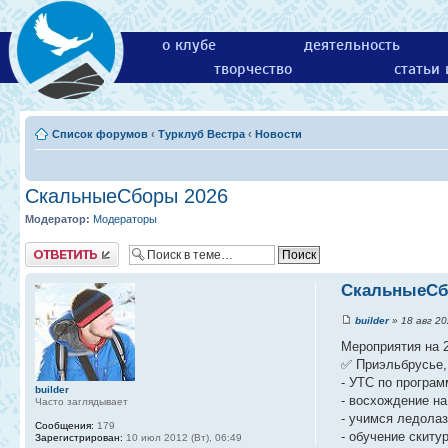
о клубе
деятельность
творчество
статьи
Список форумов
‹
Турклуб Вестра
‹
Новости
СкальныеСборы 2026
Модератор:
Модераторы
Ответить
СкальныеСб
builder
» 18 авг 20
Мероприятия на 2
✅ Приэльбрусье, 
- УТС по програм
builder
- восхождение на
Часто заглядывает
- учимся ледола
Сообщения:
179
- обучение скиту
Зарегистрирован:
10 июл 2012 (Вт), 06:49