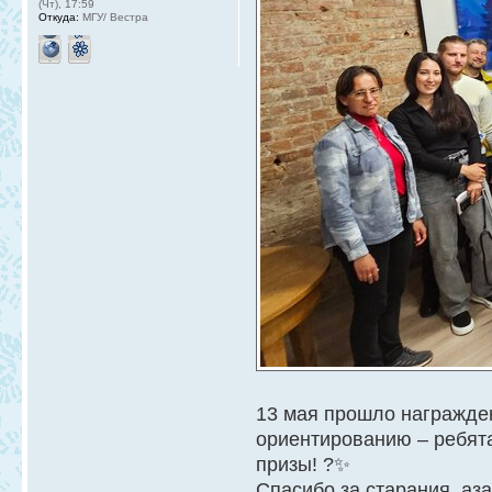
(Чт), 17:59
Откуда:
МГУ/ Вестра
13 мая прошло награжде
ориентированию – ребят
призы! ?✨
Спасибо за старания, аз