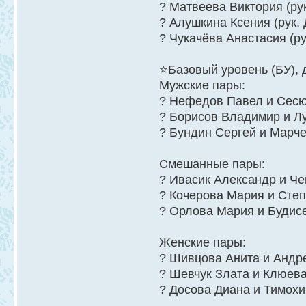
? Матвеева Виктория (ру
? Алушкина Ксения (рук.
? Чукачёва Анастасия (р
⭐Базовый уровень (БУ), 
Мужские пары:
? Нефедов Павел и Сесюк
? Борисов Владимир и Лу
? Бундин Сергей и Марчен
Смешанные пары:
? Ивасик Александр и Че
? Кочерова Мария и Степ
? Орлова Мария и Будисе
Женские пары:
? Шивцова Анита и Андре
? Шевчук Злата и Клюева 
? Досова Диана и Тимохи