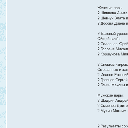
Женские пары:
? Шивцова Анита 
? Шевчук Злата и
? Досова Диана и
⚡ Базовый уровен
Общий зачёт:
? Соловьев Юрий 
? Головня Михаил
? Коршунова Мия 
? Специализиров
Смешанные и жен
? Иванов Евгений
? Гревцев Сергей
? Ганин Максим и
Мужские пары:
? Шадрин Андрей
? Смирнов Дмитри
? Мухин Максим 
? Результаты со