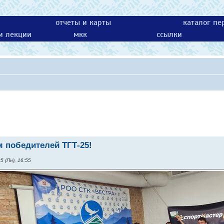
отчеты и карты
каталог пе
 и лекции
мкк
ссылки
 победителей ТГТ-25!
5 (Пн), 16:55