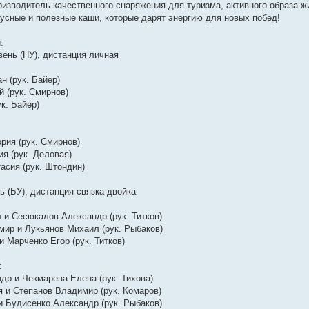
изводитель качественного снаряжения для туризма, активного образа ж
усные и полезные каши, которые дарят энергию для новых побед!
:
ень (НУ), дистанция личная
н (рук. Байер)
 (рук. Смирнов)
к. Байер)
рия (рук. Смирнов)
я (рук. Деловая)
асия (рук. Штондин)
 (БУ), дистанция связка-двойка
 и Сесюкалов Александр (рук. Титков)
мир и Лукьянов Михаил (рук. Рыбаков)
и Марченко Егор (рук. Титков)
:
др и Чекмарева Елена (рук. Тихова)
 и Степанов Владимир (рук. Комаров)
и Будисенко Александр (рук. Рыбаков)