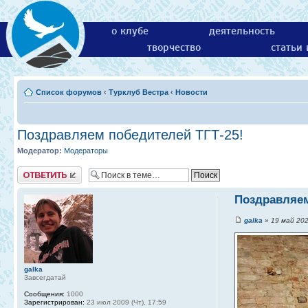
о клубе
деятельность
творчество
статьи
Список форумов
‹
Турклуб Вестра
‹
Новости
Поздравляем победителей ТГТ-25!
Модератор:
Модераторы
Ответить
Поздравляем
galka
» 19 май 202
galka
Завсегдатай
Сообщения:
1000
Зарегистрирован:
23 июл 2009 (Чт), 17:59