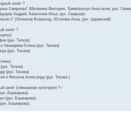
ндный зачёт ?
ины Смирнова" (Матвеева Виктория, Тримбальчук Анастасия, рук. Смир
ёдоров Андрей, Капитонов Илья, рук. Смирнов)
асия 1" (Литвинов Всеволод, Юсипова Анна, рук. Царевский)
ый зачёт ?
нщины)
ия (рук. Титков)
и Чекмарёва Елена (рук. Тихова)
да (рук. Тихова)
жчины)
(рук. Титков)
др (рук. Тихова)
ей и Филатов Александр (рук. Тихова )
й зачёт (смешанная категория) ?‍♂️
рук. Башкирова)
ил (рук. Башкирова)
рук. Башкирова)