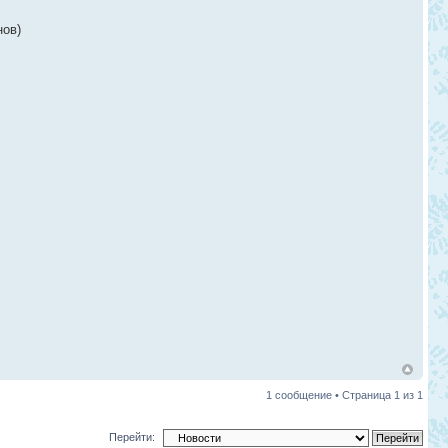
нов)
1 сообщение • Страница
1
из
1
Перейти: