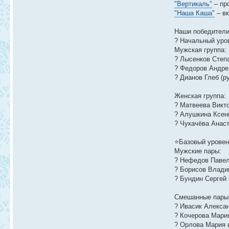
"Вертикаль"
– про
"Наша Каша"
– вк
Наши победители
? Начальный уров
Мужская группа:
? Лысенков Степа
? Федоров Андрей
? Дианов Глеб (ру
Женская группа:
? Матвеева Викто
? Алушкина Ксени
? Чукачёва Анаст
⭐Базовый уровень
Мужские пары:
? Нефедов Павел
? Борисов Влади
? Бундин Сергей 
Смешанные пары
? Ивасик Алексан
? Кочерова Мария
? Орлова Мария 