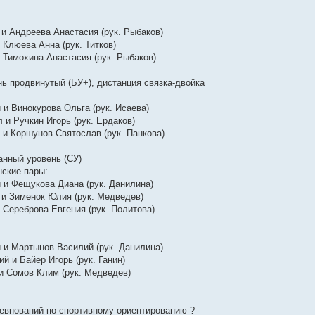
и Андреева Анастасия (рук. Рыбаков)
 Клюева Анна (рук. Титков)
 Тимохина Анастасия (рук. Рыбаков)
ь продвинутый (БУ+), дистанция связка-двойка
и Винокурова Ольга (рук. Исаева)
 и Ручкин Игорь (рук. Ердаков)
и Коршунов Святослав (рук. Панкова)
анный уровень (СУ)
ские пары:
 и Фещукова Диана (рук. Данилина)
 и Зименок Юлия (рук. Медведев)
 Сереброва Евгения (рук. Политова)
 и Мартынов Василий (рук. Данилина)
й и Байер Игорь (рук. Ганин)
и Сомов Клим (рук. Медведев)
ревнований по спортивному ориентированию ?