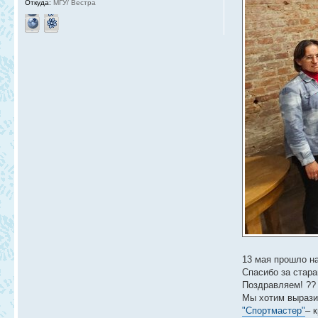
Откуда:
МГУ/ Вестра
13 мая прошло н
Спасибо за стара
Поздравляем! ??
Мы хотим выразит
"Спортмастер"
– 