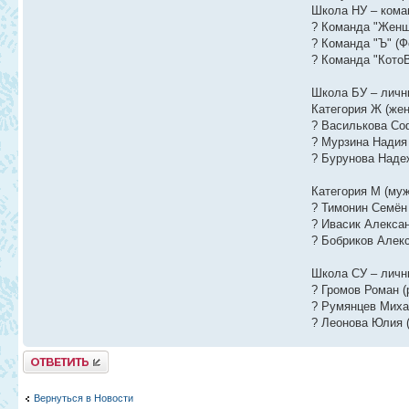
Школа НУ – кома
? Команда "Женщ
? Команда "Ъ" (Ф
? Команда "КотоВ
Школа БУ – личн
Категория Ж (же
? Василькова Соф
? Мурзина Надия 
? Бурунова Надеж
Категория М (му
? Тимонин Семён 
? Ивасик Алексан
? Бобриков Алекс
Школа СУ – личны
? Громов Роман (
? Румянцев Миха
? Леонова Юлия (
Ответить
Вернуться в Новости