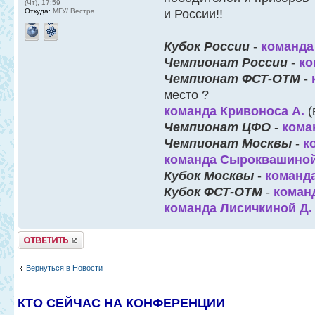
(Чт), 17:59
Откуда:
МГУ/ Вестра
и России!!
Кубок России
-
команда
Чемпионат России
-
ко
Чемпионат ФСТ-ОТМ
-
место ?
команда Кривоноса А.
(
Чемпионат ЦФО
-
кома
Чемпионат Москвы
-
к
команда Сыроквашиной
Кубок Москвы
-
команда
Кубок ФСТ-ОТМ
-
коман
команда Лисичкиной Д.
Ответить
Вернуться в Новости
КТО СЕЙЧАС НА КОНФЕРЕНЦИИ