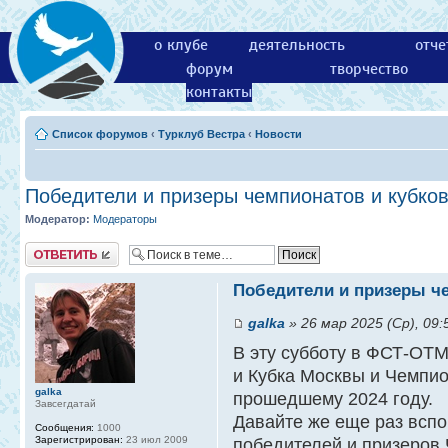
о клубе
деятельность
отче
форум
творчество
контакты
Список форумов
‹
Турклуб Вестра
‹
Новости
Победители и призеры чемпионатов и кубко
Модератор:
Модераторы
Ответить
Победители и призеры че
galka
» 26 мар 2025 (Ср), 09:
В эту субботу в ФСТ-ОТ
и Кубка Москвы и Чемпи
galka
прошедшему 2024 году.
Завсегдатай
Давайте же еще раз всп
Сообщения:
1000
Зарегистрирован:
23 июл 2009
победителей и призеров