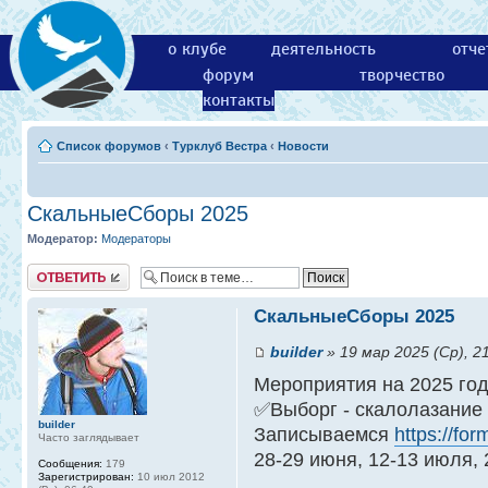
о клубе
деятельность
отче
форум
творчество
контакты
Список форумов
‹
Турклуб Вестра
‹
Новости
СкальныеСборы 2025
Модератор:
Модераторы
Ответить
СкальныеСборы 2025
builder
» 19 мар 2025 (Ср), 2
Мероприятия на 2025 год
✅Выборг - скалолазание
builder
Записываемся
https://f
Часто заглядывает
28-29 июня, 12-13 июля, 
Сообщения:
179
Зарегистрирован:
10 июл 2012