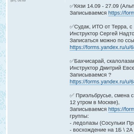
(Вт), 06:49
✅Кязи 14.09 - 27.09 (Ал
Записываемся
https://f
✅Судак, ИТО от Терра, с 
Инструктор Сергей Надт
Записаться можно по сс
https://forms.yandex.ru/
✅Бахчисарай, скалолазан
Инструктор Дмитрий Евс
Записываемся ?
https://forms.yandex.ru/
✅ Приэльбрусье, смена с
12 утром в Москве),
Записываемся
https://f
группы:
- ледолазы (Сосульки Пр
- восхождение на 1Б \ 2А