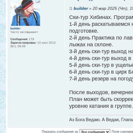
builder
» 20 мар 2025 (Чт), 1
Ски-тур Хибинах. Програ
1-й день раскатываемся 
builder
подготовке.
Часто заглядывает
2-й день Практика по лав
Сообщения:
179
Зарегистрирован:
10 июл 2012
лыжах на склоне.
(Вт), 06:49
3-й день ски-тур выход н
4-й день ски-тур выход 
5-й день ски-тур в ущель
6-й день ски-тур в цирк 
7-й день резерв на погод
После выходов, вечернее
План может быть скорре
уровню катания в группе
Аз Бога Ведаю. А Ведая, Глаг
Показать сообщения за:
Поле сортиро