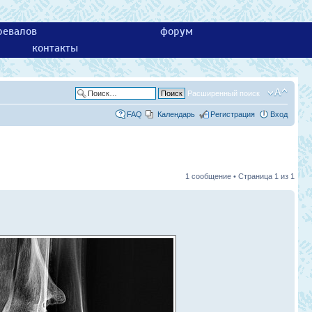
ревалов
форум
контакты
Расширенный поиск
FAQ
Календарь
Регистрация
Вход
1 сообщение • Страница
1
из
1