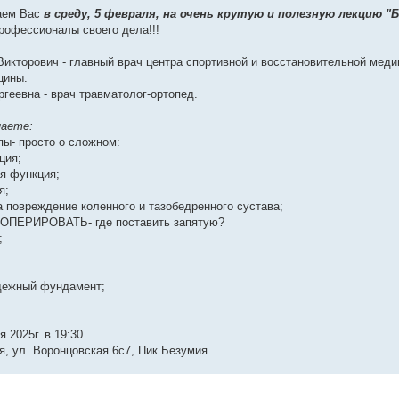
аем Вас
в среду, 5 февраля, на очень крутую и полезную лекцию "
рофессионалы своего дела!!!
икторович - главный врач центра спортивной и восстановительной меди
цины.
геевна - врач травматолог-ортопед.
наете:
пы- просто о сложном:
ция;
я функция;
я;
 повреждение коленного и тазобедренного сустава;
ПЕРИРОВАТЬ- где поставить запятую?
;
адежный фундамент;
я 2025г. в 19:30
ая, ул. Воронцовская 6с7, Пик Безумия