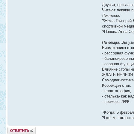
Друзья, приглаш
Читают лекцию п
Лекторы:
?Жежа Григорий В
спортивной меди
?Панова Анна Сер
На лекции Вы уз
Биомеханика сто
- рессорная функ
- балансировочна
- опорная функци
Влияние стопы на
ЖДАТЬ НЕЛЬЗЯ О
Самодиагностика
Коррекция стоп:
- плантография;
- стелька- как н
- примеры ЛФК.
?️Когда: 5 феврал
?Где: м. Таганск
Ответить