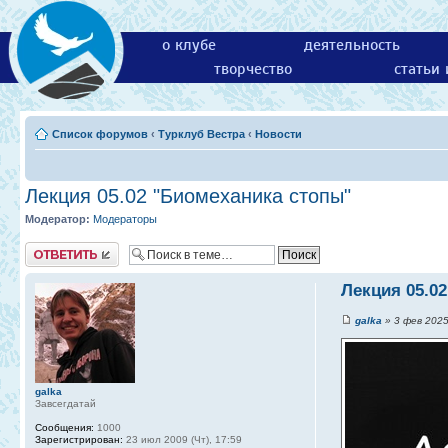
о клубе
деятельность
творчество
статьи
Список форумов
‹
Турклуб Вестра
‹
Новости
Лекция 05.02 "Биомеханика стопы"
Модератор:
Модераторы
Ответить
Лекция 05.0
galka
» 3 фев 2025 
galka
Завсегдатай
Сообщения:
1000
Зарегистрирован:
23 июл 2009 (Чт), 17:59