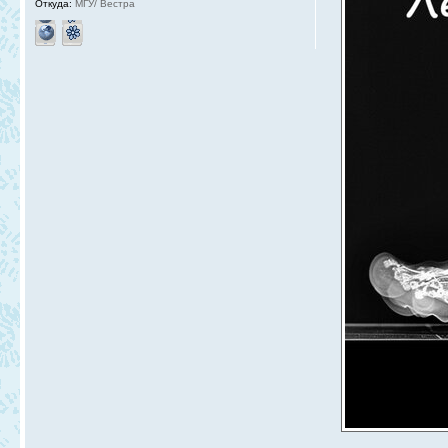
Откуда:
МГУ/ Вестра