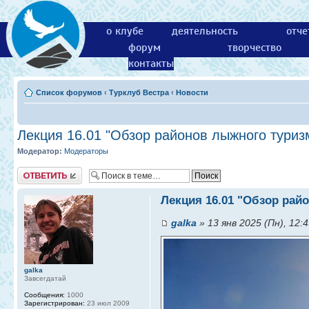
о клубе
деятельность
отче
форум
творчество
контакты
Список форумов
‹
Турклуб Вестра
‹
Новости
Лекция 16.01 "Обзор районов лыжного туриз
Модератор:
Модераторы
Ответить
Лекция 16.01 "Обзор рай
galka
» 13 янв 2025 (Пн), 12:
galka
Завсегдатай
Сообщения:
1000
Зарегистрирован:
23 июл 2009