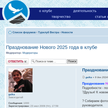
о клубе
деятельность
творчество
статьи
Список форумов
‹
Турклуб Вестра
‹
Новости
Празднование Нового 2025 года в клубе
Модератор:
Модераторы
Ответить
Праздновани
galka
» 9 дек 2024 
Празднование
Н
Подробности - по
?Друзья! К новом
galka
Завсегдатай
? Собираем фото
Сообщения:
1000
руководителя.
Зарегистрирован:
23 июл 2009 (Чт), 17:59