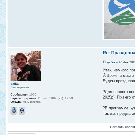
Re: Празднова
galka
» 10 дек 202
Итак, немного по
⏱Время и место п
Будем празднова
galka
Завсегдатай
?Для полного пог
Сообщения:
1000
2025р). При его 
Зарегистрирован:
23 июл 2009 (Чт), 17:59
Откуда:
МГУ/ Вестра
?В программе буд
Так же, предлага
Показать сообщ