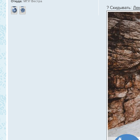
Откуда:
МГУ/ Вестра
? Скидывать:
Лен