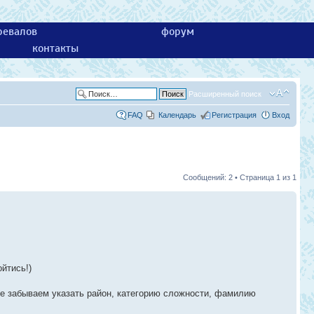
ревалов
форум
контакты
Расширенный поиск
FAQ
Календарь
Регистрация
Вход
Сообщений: 2 • Страница
1
из
1
йтись!)
е забываем указать район, категорию сложности, фамилию