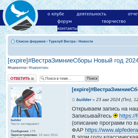
о клубе
деятельность
отче
форум
творчество
контакты
Список форумов
‹
Турклуб Вестра
‹
Новости
[expire]#ВестраЗимниеСборы Новый год 2024
Модератор:
Модераторы
Ответить
[expire]#ВестраЗимниеСб
builder
» 23 авг 2024 (Пт), 1
Открываем запись на на
Записывайтесь
https:
builder
(описание программ по вл
Часто заглядывает
ФАР
https://www.alpfedera
Сообщения:
179
Зарегистрирован:
10 июл 2012
В этом году классическа