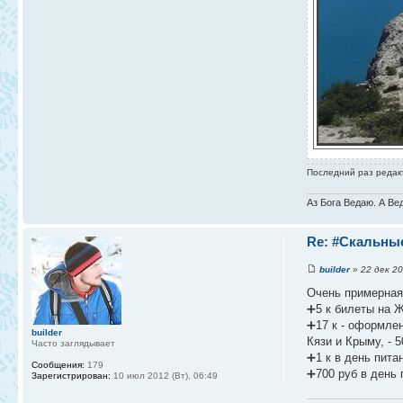
Последний раз реда
Аз Бога Ведаю. А Ве
Re: #Скальные
builder
» 22 дек 20
Очень примерная
➕5 к билеты на 
➕17 к - оформлен
builder
Кязи и Крыму, - 5
Часто заглядывает
➕1 к в день пита
Сообщения:
179
➕700 руб в день 
Зарегистрирован:
10 июл 2012 (Вт), 06:49