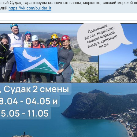
чный Судак, гарантируем солнечные ванны, морюшко, свежий морской в
алий
https://vk.com/builder_it