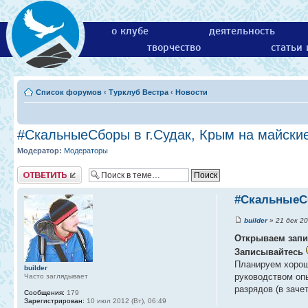
о клубе
деятельность
творчество
статьи
Список форумов
‹
Турклуб Вестра
‹
Новости
#СкальныеСборы в г.Судак, Крым на майские
Модератор:
Модераторы
Ответить
#СкальныеСб
builder
» 21 дек 20
Открываем запи
Записывайтесь
Планируем хорош
builder
руководством оп
Часто заглядывает
разрядов (в заче
Сообщения:
179
Зарегистрирован:
10 июл 2012 (Вт), 06:49