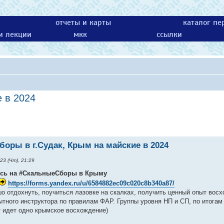
отчеты и карты
каталог пе
 и лекции
мкк
ссылки
 в 2024
оры в г.Судак, Крым на майские в 2024
23 (Чт), 21:29
сь на #СкальныеСборы в Крыму
https://forms.yandex.ru/u/6584882ec09c020c8b340a87/
о отдохнуть, поучиться лазовке на скалках, получить ценный опыт вос
ытного инструктора по правилам ФАР. Группы уровня НП и СП, по итога
т идет одно крымское восхождение)