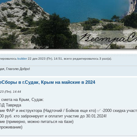
ктировалось
builder
22 дек 2023 (Пт), 14:51, всего редактировалось 3 раз(а).
дая, Глаголю Добро!
Сборы в г.Судак, Крым на майские в 2024
23 (Пт), 14:44
 смета на Крым, Судак:
Ж\Д Таврида
ие ФАР и инструктора (Надточий / Бойков еще кто) ✅ -2000 скидка учас
00 руб. кто забронирует и оплатит участие до 30.01.2024!
ние (примерно, можно питаться на базе)
проживание)