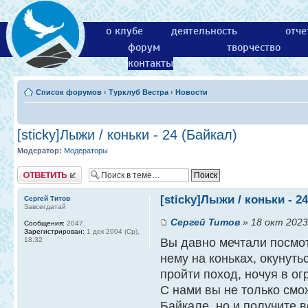
о клубе
деятельность
отче
форум
творчество
контакты
Список форумов
‹
Турклуб Вестра
‹
Новости
[sticky]Лыжи / коньки - 24 (Байкал)
Модератор:
Модераторы
Ответить
[sticky]Лыжи / коньки - 2
Сергей Титов
Завсегдатай
Сергей Титов
» 18 окт 2023 
Сообщения:
2047
Зарегистрирован:
1 дек 2004 (Ср),
18:32
Вы давно мечтали посмот
нему на коньках, окунуть
пройти поход, ночуя в о
С нами вы не только смо
Байкале, но и получите