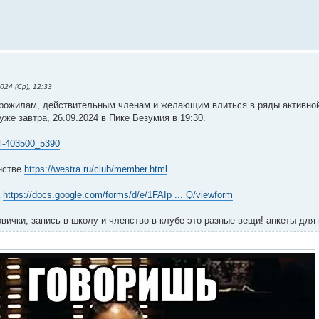
024 (Ср), 12:33
рожилам, действительным членам и желающим влиться в ряды активной
же завтра, 26.09.2024 в Пике Безумия в 19:30.
ll-403500_5390
нстве
https://westra.ru/club/member.html
а
https://docs.google.com/forms/d/e/1FAIp ... Q/viewform
ички, запись в школу и членство в клубе это разные вещи! анкеты для