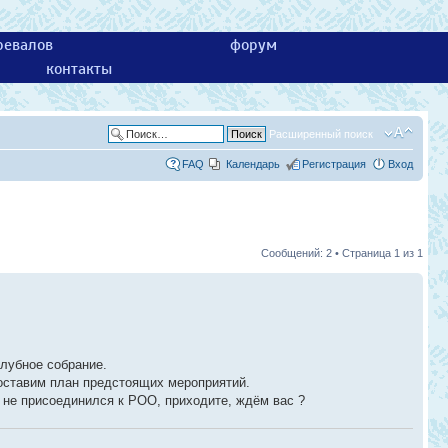
ревалов
форум
контакты
Расширенный поиск
FAQ
Календарь
Регистрация
Вход
Сообщений: 2 • Страница
1
из
1
клубное собрание.
составим план предстоящих мероприятий.
ё не присоединился к РОО, приходите, ждём вас ?