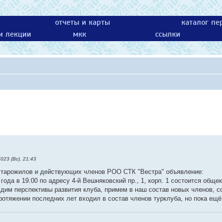
отчеты и карты
каталог пе
 и лекции
мкк
ссылки
023 (Вс), 21:43
старожилов и действующих членов РОО СТК "Вестра" объявление:
 года в 19.00 по адресу 4-й Вешняковский пр., 1, корп. 1 состоится обще
удим перспективы развития клуба, примем в наш состав новых членов, 
протяжении последних лет входил в состав членов турклуба, но пока ещ