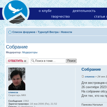
о клубе
деятельность
творчество
статьи
Список форумов
‹
Турклуб Вестра
‹
Новости
Собрание
Модератор:
Модераторы
Ответить
Собрание
спиноза
» 24 сен 2
Для вестровцев-
26 сентября 2023
На собрании обс
спиноза
Секретарь МКК
Для тех, кто на 
Сообщения:
1562
Зарегистрирован:
16 янв 2006 (Пн), 21:52
Панкова Наталья
Откуда:
от верблюда :)