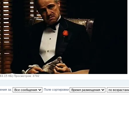
83.15 КБ) Просмотров: 3792
ения за:
Поле сортировки