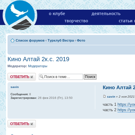
о клубе
деятельность
творчество
статьи
Список форумов
‹
Турклуб Вестра
‹
Фото
Кино Алтай 2к.с. 2019
Модератор:
Модераторы
Ответить
Кино Алтай 2
savin
Сообщения:
8
savin
» 2 ноя 2021 
Зарегистрирован:
26 фев 2016 (Пт), 13:50
часть 1
https://y
часть 2
https://y
Ответить