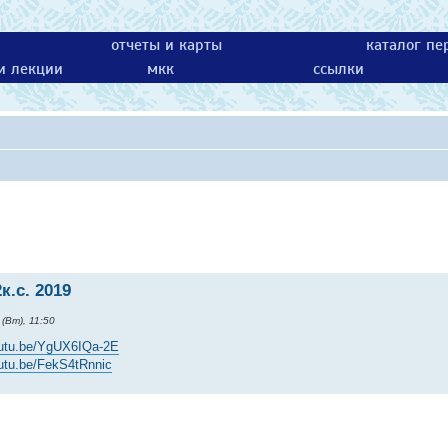
отчеты и карты
каталог пе
 и лекции
мкк
ссылки
к.с. 2019
(Вт), 11:50
outu.be/YgUX6IQa-2E
outu.be/FekS4tRnnic