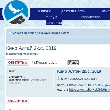
о клубе
деятельность
отче
форум
творчество
контакты
Список форумов
‹
Турклуб Вестра
‹
Фото
Кино Алтай 2к.с. 2019
Модератор:
Модераторы
Ответить
Кино Алтай 2к.с. 2019
savin
Сообщения:
8
savin
» 2 ноя 2021 (Вт), 11:50
Зарегистрирован:
26 фев 2016
(Пт), 13:50
часть 1
https://youtu.be/YgUX6IQa-
часть 2
https://youtu.be/FekS4tRnni
Ответить