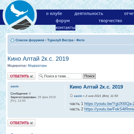
о клубе
деятельность
отче
форум
творчество
контакты
Список форумов
‹
Турклуб Вестра
‹
Фото
Кино Алтай 2к.с. 2019
Модератор:
Модераторы
Ответить
Кино Алтай 2к.с. 2019
savin
Сообщения:
8
savin
» 2 ноя 2021 (Вт), 11:50
Зарегистрирован:
26 фев 2016
(Пт), 13:50
часть 1
https://youtu.be/YgUX6IQa-
часть 2
https://youtu.be/FekS4tRnni
Ответить