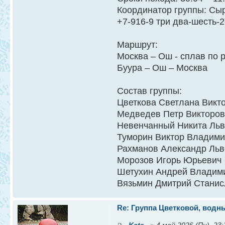
Координатор группы: Сы
+7-916-9 три два-шесть-
Маршрут:
Москва – Ош - сплав по 
Буура – Ош – Москва
Состав группы:
Цветкова Светлана Викт
Медведев Петр Викторов
Невенчанный Никита Ль
Туморин Виктор Владим
Рахманов Александр Льв
Морозов Игорь Юрьевич
Шетухин Андрей Владим
Вязьмин Дмитрий Станис
Re: Группа Цветковой, водны
_Kate_
» 4 май 2026 (Пн), 23: