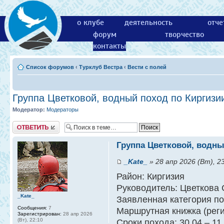
о клубе
деятельность
отче
форум
творчество
контакты
Список форумов
‹
Турклуб Вестра
‹
Вести с полей
Группа Цветковой, водный поход по Киргизии 
Модератор:
Модераторы
Ответить
Группа Цветковой, водный
_Kate_
» 28 апр 2026 (Вт), 2
Район: Киргизия
Руководитель: Цветкова
_Kate_
Заявленная категория по
Сообщения:
7
Маршрутная книжка (реги
Зарегистрирован:
28 апр 2026
(Вт), 22:10
Сроки похода: 30.04 – 11