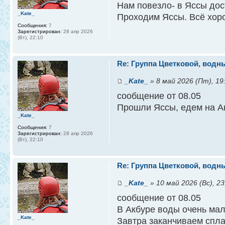
Нам повезло- в Яссы дос
_Kate_
Проходим Яссы. Всё хор
Сообщения:
7
Зарегистрирован:
28 апр 2026
(Вт), 22:10
Re: Группа Цветковой, водны
_Kate_
» 8 май 2026 (Пт), 19
сообщение от 08.05
Прошли Яссы, едем на Ак
_Kate_
Сообщения:
7
Зарегистрирован:
28 апр 2026
(Вт), 22:10
Re: Группа Цветковой, водны
_Kate_
» 10 май 2026 (Вс), 23
сообщение от 08.05
В Акбуре воды очень мал
_Kate_
Завтра заканчиваем спла