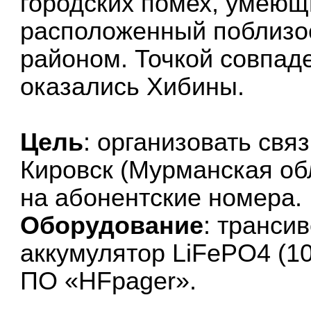
городских помех, умеющ
расположенный поблизо
районом. Точкой совпаде
оказались Хибины.
Цель
: организовать связ
Кировск (Мурманская об
на абонентские номера.
Оборудование
: транси
аккумулятор LiFePO4 (1
ПО «HFpager».