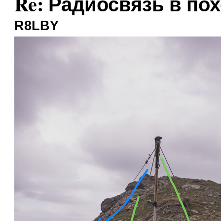
Re: Радиосвязь в по
R8LBY