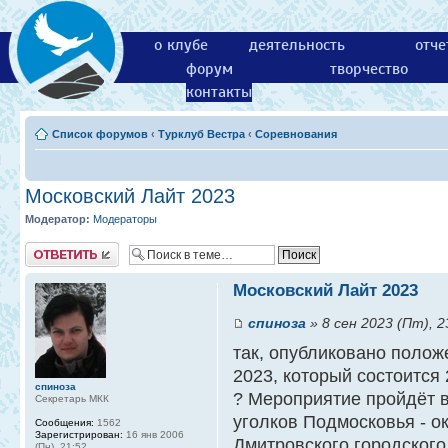
о клубе
деятельность
отче
форум
творчество
контакты
Список форумов
‹
Турклуб Вестра
‹
Соревнования
Московский Лайт 2023
Модератор:
Модераторы
Ответить
Московский Лайт 2023
спиноза
» 8 сен 2023 (Пт), 2
так, опубликовано полож
2023, который состоится 
спиноза
? Мероприятие пройдёт в
Секретарь МКК
уголков Подмосковья - о
Сообщения:
1562
Зарегистрирован:
16 янв 2006
Дмитровского городского 
(Пн), 21:52