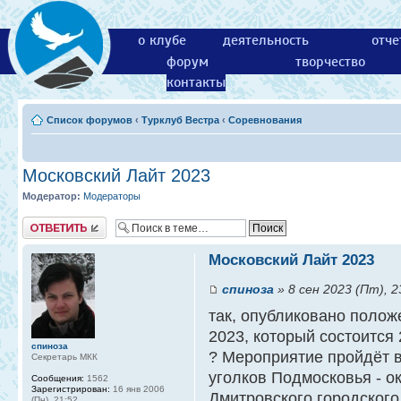
о клубе
деятельность
отче
форум
творчество
контакты
Список форумов
‹
Турклуб Вестра
‹
Соревнования
Московский Лайт 2023
Модератор:
Модераторы
Ответить
Московский Лайт 2023
спиноза
» 8 сен 2023 (Пт), 2
так, опубликовано полож
2023, который состоится 
спиноза
? Мероприятие пройдёт в
Секретарь МКК
уголков Подмосковья - о
Сообщения:
1562
Зарегистрирован:
16 янв 2006
Дмитровского городского 
(Пн), 21:52