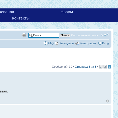
ревалов
форум
контакты
Расширенный поиск
FAQ
Календарь
Регистрация
Вход
Сообщений: 39 •
Страница
3
из
3
•
1
2
3
евал.