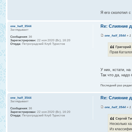
Я его сколотил с
Re: Слияние д
one_half_3544
Заглядывает
one_half_3544
» 1 
Сообщения:
36
Зарегистрирован:
22 ноя 2020 (Вс), 16:20
Откуда:
Петроградский Клуб Туристов
Григорий 
Прав Каталог
У них, кстати, н
Так что да, надо
Последний раз реда
Re: Слияние д
one_half_3544
Заглядывает
one_half_3544
» 1 
Сообщения:
36
Зарегистрирован:
22 ноя 2020 (Вс), 16:20
Откуда:
Петроградский Клуб Туристов
Сергей Ти
Несколько ха
Из классифик