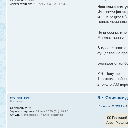
Сообщения:
2047
Зарегистрирован:
1 дек 2004 (Ср), 18:32
Несколько халту
Из классификато
м -- не редкость).
Новые перевалы п
Не внесены: мног
Множественные ра
В идеале надо от
существенно про
Большое спасиб
P.S. Попутно
1. в схеме район
2. около 700 пер
Re: Слияние д
one_half_3544
Заглядывает
one_half_3544
» 1 
Сообщения:
36
Зарегистрирован:
22 ноя 2020 (Вс), 16:20
Откуда:
Петроградский Клуб Туристов
Григорий 
А вот Мощный