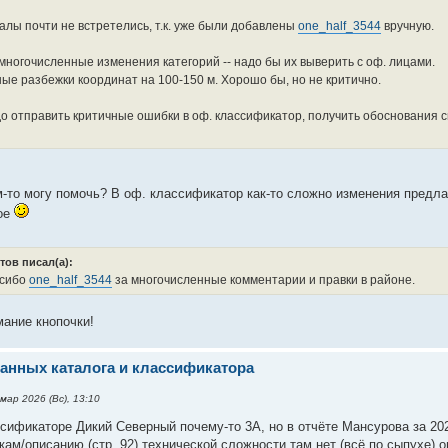
лы почти не встретелись, т.к. уже были добавлены
one_half_3544
вручную.
многочисленные изменения категорий -- надо бы их выверить с оф. лицами.
е разбежки координат на 100-150 м. Хорошо бы, но не критично.
о отправить критичные ошибки в оф. классификатор, получить обоснования с
-то могу помочь? В оф. классификатор как-то сложно изменения предлаг
ое
тов писал(а):
асибо
one_half_3544
за многочисленные комментарии и правки в районе.
ание кнопочки!
анных каталога и классификатора
мар 2026 (Вс), 13:10
ссификаторе Дикий Северный почему-то 3А, но в отчёте Мансурова за 20
кам/описанию (стр. 92) технической сложности там нет (всё по сыпухе) 