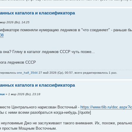
анных каталога и классификатора
мар 2026 (Вс), 14:25
ификаторе поменяли нумерацию ледников в "что соединяет" - раньше бы
08
а она? Гляну в каталог ледников СССР чуть позже...
алога ледников СССР
ктировалось
one_half_3544
27 май 2026 (Ср), 00:57, всего редактировалось 1 раз.
анных каталога и классификатора
тик
» 1 мар 2026 (Вс), 23:18
а месте Центрального нарисован Восточный -
https://www.tlib.ru/doc.aspx
бы с ними всеми разобраться когда-нибудь.[/quote]
 неуловимые Джо не заслуживают такого внимания. Их, похоже, реальн
и простым Мощным Восточным.