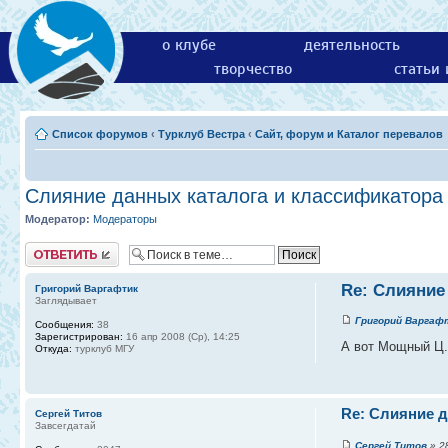
о клубе
деятельность
творчество
статьи
Список форумов
‹
Турклуб Вестра
‹
Сайт, форум и Каталог перевалов
Слияние данных каталога и классификатора
Модератор:
Модераторы
Ответить
Re: Слияние
Григорий Варгафтик
Заглядывает
Григорий Варгаф
Сообщения:
38
Зарегистрирован:
16 апр 2008 (Ср), 14:25
А вот Мощный Ц.
Откуда:
турклуб МГУ
Re: Слияние д
Сергей Титов
Завсегдатай
Сергей Титов
» 28