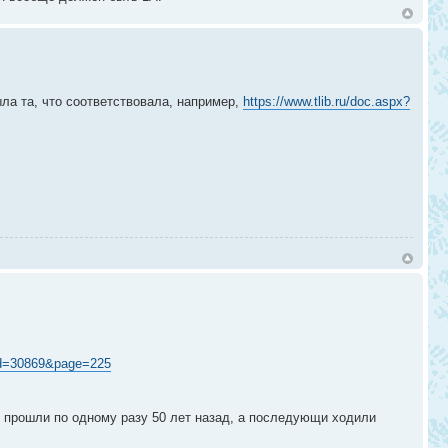
ла та, что соответствовала, например,
https://www.tlib.ru/doc.aspx?
?id=30869&page=225
о прошли по одному разу 50 лет назад, а последующи ходили