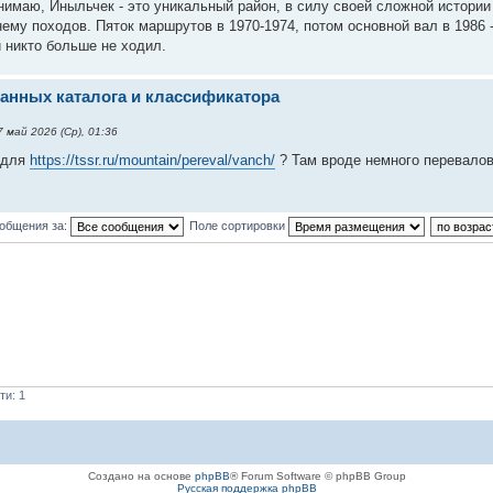
нимаю, Иныльчек - это уникальный район, в силу своей сложной истории
ему походов. Пяток маршрутов в 1970-1974, потом основной вал в 1986 -
и никто больше не ходил.
анных каталога и классификатора
 май 2026 (Ср), 01:36
 для
https://tssr.ru/mountain/pereval/vanch/
? Там вроде немного перевалов 
ообщения за:
Поле сортировки
ти: 1
Создано на основе
phpBB
® Forum Software © phpBB Group
Русская поддержка phpBB