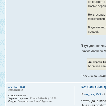
не редкость).
Новые перева
Не внесены: 
Множественны
В идеале над
проще).
Я тут дальше чем
пешее эротическ
Сергей Ти
Большое сп
Спасибо за нажим
Re: Слияние д
one_half_3544
Заглядывает
one_half_3544
» 1 
Сообщения:
36
Зарегистрирован:
22 ноя 2020 (Вс), 16:20
Кстати да, в кла
Откуда:
Петроградский Клуб Туристов
Ну а судя по фот