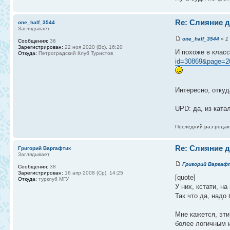
Re: Слияние д
one_half_3544
Заглядывает
one_half_3544
» 1 
Сообщения:
36
Зарегистрирован:
22 ноя 2020 (Вс), 16:20
И похоже в класс
Откуда:
Петроградский Клуб Туристов
id=30869&page=2
Интересно, откуд
UPD: да, из кат
Последний раз реда
Re: Слияние д
Григорий Варгафтик
Заглядывает
Григорий Варгаф
Сообщения:
38
Зарегистрирован:
16 апр 2008 (Ср), 14:25
[quote]
Откуда:
турклуб МГУ
У них, кстати, н
Так что да, надо 
Мне кажется, эти
более логичным 