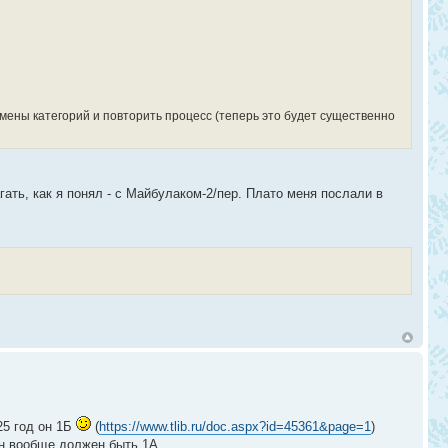
мены категорий и повторить процесс (теперь это будет существенно
ать, как я понял - с Майбулаком-2/пер. Плато меня послали в
25 год он 1Б
(
https://www.tlib.ru/doc.aspx?id=45361&page=1
)
он вообще должен быть 1А.