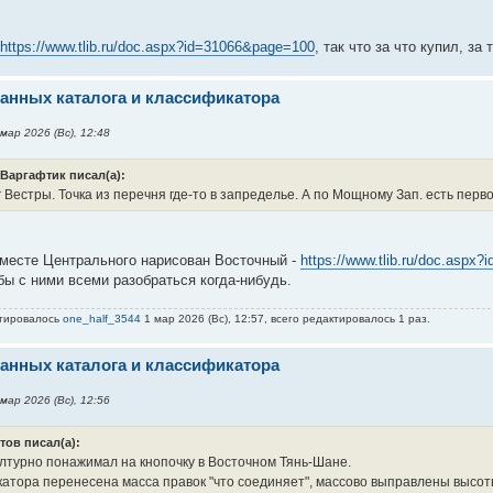
https://www.tlib.ru/doc.aspx?id=31066&page=100
, так что за что купил, за
анных каталога и классификатора
мар 2026 (Вс), 12:48
Варгафтик писал(а):
 Вестры. Точка из перечня где-то в запределье. А по Мощному Зап. есть пер
а месте Центрального нарисован Восточный -
https://www.tlib.ru/doc.aspx
 бы с ними всеми разобраться когда-нибудь.
ктировалось
one_half_3544
1 мар 2026 (Вс), 12:57, всего редактировалось 1 раз.
анных каталога и классификатора
мар 2026 (Вс), 12:56
тов писал(а):
лтурно понажимал на кнопочку в Восточном Тянь-Шане.
атора перенесена масса правок "что соединяет", массово выправлены высот