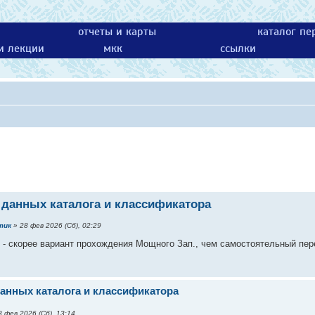
отчеты и карты
каталог пе
 и лекции
мкк
ссылки
 данных каталога и классификатора
тик
» 28 фев 2026 (Сб), 02:29
 - скорее вариант прохождения Мощного Зап., чем самостоятельный пер
анных каталога и классификатора
 фев 2026 (Сб), 13:14