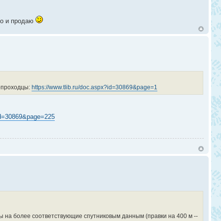
 то и продаю
вопроходцы:
https://www.tlib.ru/doc.aspx?id=30869&page=1
?id=30869&page=225
ы на более соответствующие спутниковым данным (правки на 400 м --