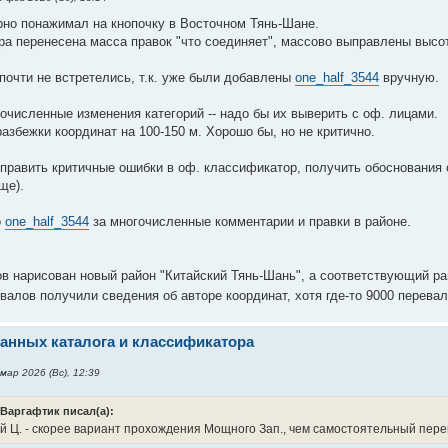
рно понажимал на кнопочку в Восточном Тянь-Шане.
ра перенесена масса правок "что соединяет", массово выправлены высо
очти не встретелись, т.к. уже были добавлены
one_half_3544
вручную.
очисленные изменения категорий -- надо бы их выверить с оф. лицами.
збежки координат на 100-150 м. Хорошо бы, но не критично.
править критичные ошибки в оф. классификатор, получить обоснования с
ще).
о
one_half_3544
за многочисленные комментарии и правки в районе.
ов нарисован новый район "Китайский Тянь-Шань", а соответствующий р
евалов получили сведения об авторе координат, хотя где-то 9000 перева
анных каталога и классификатора
мар 2026 (Вс), 12:39
Варгафтик писал(а):
 Ц. - скорее вариант прохождения Мощного Зап., чем самостоятельный пере