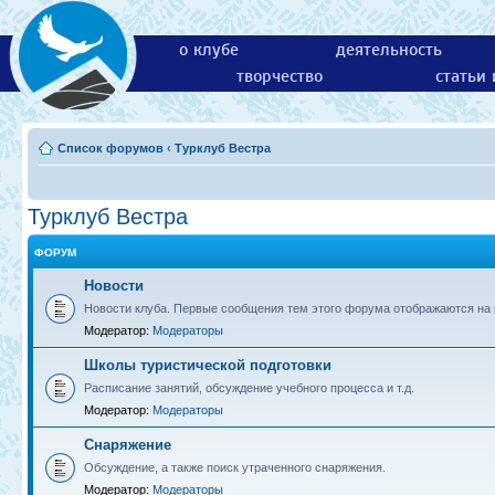
о клубе
деятельность
творчество
статьи
Список форумов
‹
Турклуб Вестра
Турклуб Вестра
ФОРУМ
Новости
Новости клуба. Первые сообщения тем этого форума отображаются на г
Модератор:
Модераторы
Школы туристической подготовки
Расписание занятий, обсуждение учебного процесса и т.д.
Модератор:
Модераторы
Снаряжение
Обсуждение, а также поиск утраченного снаряжения.
Модератор:
Модераторы