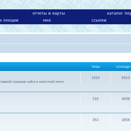
отчеты и карты
каталог пе
 и лекции
мкк
ссылки
ТЕМЫ
СООБЩЕ
1024
6910
лавной странице сайта в новостной ленте.
318
4039
353
3858