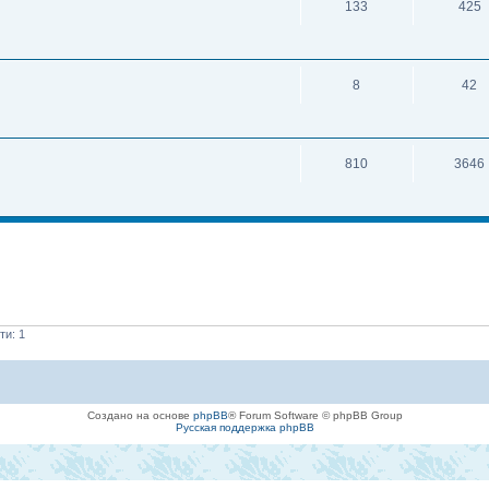
133
425
8
42
810
3646
ти: 1
Создано на основе
phpBB
® Forum Software © phpBB Group
Русская поддержка phpBB