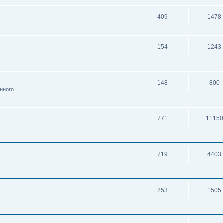
409
1478
154
1243
148
800
нного.
771
11150
719
4403
253
1505