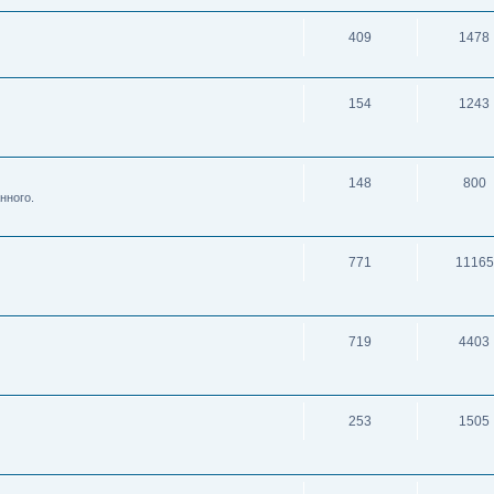
409
1478
154
1243
148
800
нного.
771
11165
719
4403
253
1505