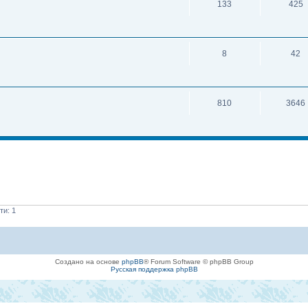
133
425
8
42
810
3646
ти: 1
Создано на основе
phpBB
® Forum Software © phpBB Group
Русская поддержка phpBB