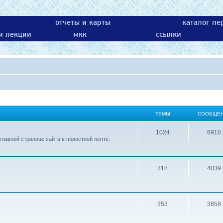
отчеты и карты
каталог пе
 и лекции
мкк
ссылки
ТЕМЫ
СООБЩЕ
1024
6910
лавной странице сайта в новостной ленте.
318
4039
353
3858