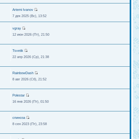
Artemi Ivanov
7 дек 2025 (Вс), 13:52
vgray
12 июн 2026 (Пт), 21:50
Tsvetik
22 апр 2026 (Ср), 21:38
RainbowDash
8 авг 2026 (Сб), 21:52
Polestar
16 янв 2026 (Пт), 01:50
спиноза
8 сен 2023 (Пт), 23:58