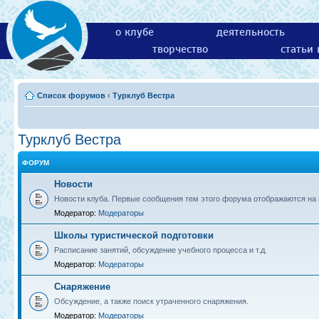
о клубе
деятельность
творчество
статьи
Список форумов
‹
Турклуб Вестра
Турклуб Вестра
ФОРУМ
Новости
Новости клуба. Первые сообщения тем этого форума отображаются на г
Модератор:
Модераторы
Школы туристической подготовки
Расписание занятий, обсуждение учебного процесса и т.д.
Модератор:
Модераторы
Снаряжение
Обсуждение, а также поиск утраченного снаряжения.
Модератор:
Модераторы