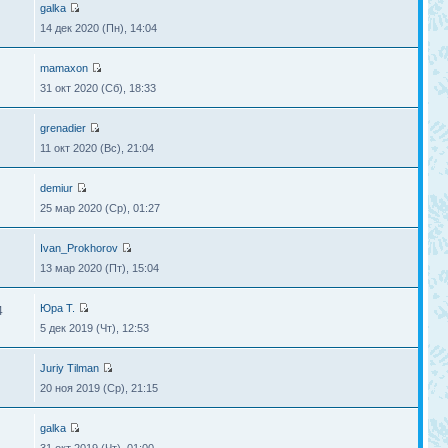
galka
14 дек 2020 (Пн), 14:04
mamaxon
31 окт 2020 (Сб), 18:33
grenadier
11 окт 2020 (Вс), 21:04
demiur
25 мар 2020 (Ср), 01:27
Ivan_Prokhorov
13 мар 2020 (Пт), 15:04
Юра Т.
4
5 дек 2019 (Чт), 12:53
Juriy Tilman
20 ноя 2019 (Ср), 21:15
galka