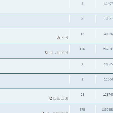
2
11407
3
13831
16
40866
1
2
126
26763
...
1
7
8
9
1
10085
2
11064
58
12874
1
2
3
4
375
135945