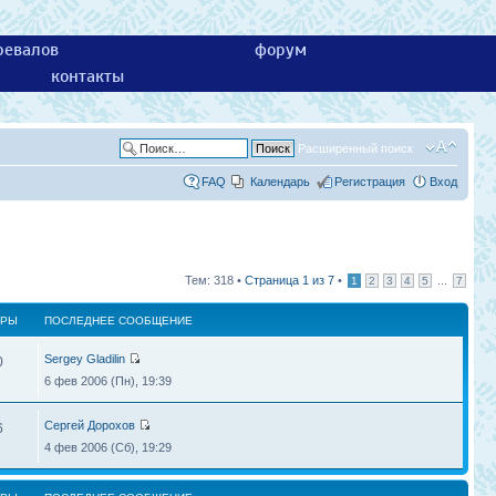
ревалов
форум
контакты
Расширенный поиск
FAQ
Календарь
Регистрация
Вход
Тем: 318 •
Страница
1
из
7
•
...
1
2
3
4
5
7
ТРЫ
ПОСЛЕДНЕЕ СООБЩЕНИЕ
Sergey Gladilin
0
6 фев 2006 (Пн), 19:39
Сергей Дорохов
6
4 фев 2006 (Сб), 19:29