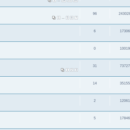
...
1
24
25
26
96
24302
...
1
5
6
7
6
17306
0
10019
31
73727
1
2
3
14
35155
2
12061
5
17846