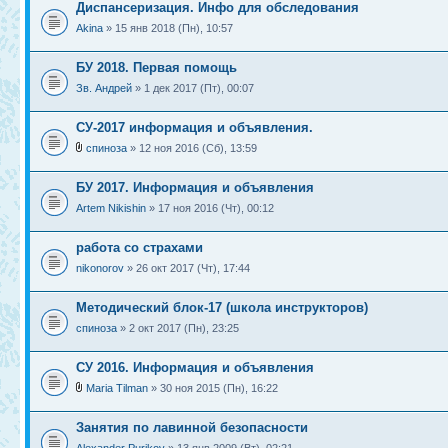
Диспансеризация. Инфо для обследования
Akina
» 15 янв 2018 (Пн), 10:57
БУ 2018. Первая помощь
Зв. Андрей
» 1 дек 2017 (Пт), 00:07
СУ-2017 информация и объявления.
спиноза
» 12 ноя 2016 (Сб), 13:59
БУ 2017. Информация и объявления
Artem Nikishin
» 17 ноя 2016 (Чт), 00:12
работа со страхами
nikonorov
» 26 окт 2017 (Чт), 17:44
Методический блок-17 (школа инструкторов)
спиноза
» 2 окт 2017 (Пн), 23:25
СУ 2016. Информация и объявления
Maria Tilman
» 30 ноя 2015 (Пн), 16:22
Занятия по лавинной безопасности