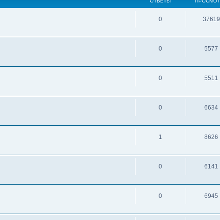
ОТВЕТЫ
ПРОСМО
0
37619
0
5577
0
5511
0
6634
1
8626
0
6141
0
6945