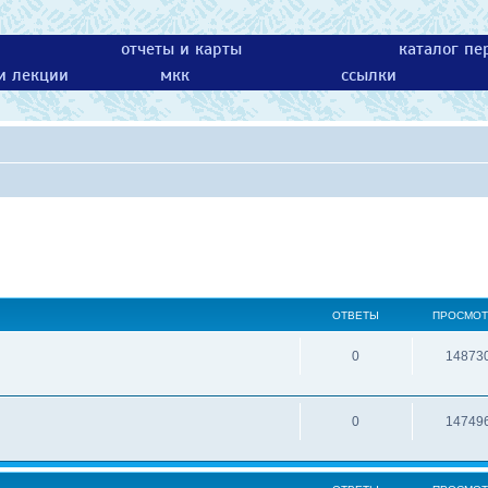
отчеты и карты
каталог пе
 и лекции
мкк
ссылки
ОТВЕТЫ
ПРОСМО
0
14873
0
14749