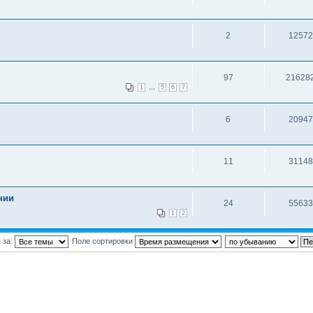
2
12572
97
21628
...
1
5
6
7
6
20947
11
31148
нии
24
55633
1
2
 за:
Поле сортировки