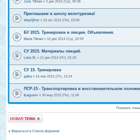
Juriy Tilman
» 2 дек 2015 (Ср), 09:46
Приглашаем в школу велотуризма!
Wayf@rer
» 19 окт 2015 (Пн), 23:58
БУ 2015. Тренировки и лекции. Объявления.
Maria Tilman
» 10 дек 2014 (Ср), 20:59
СУ 2015. Материалы лекций.
Luba St.
» 12 дек 2014 (Пт), 01:25
СУ 15. Тренировки
galka
» 16 янв 2015 (Пт), 10:24
ПСР-15 - Транспортировка в восстановительном положе
ilyagusev
» 30 мар 2015 (Пн), 11:06
Показать темы
Новая тема
Вернуться в Список форумов