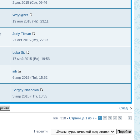
2 дек 2015 (Ср), 09:46
Wayf@rer
19 ноя 2015 (Чт), 23:11
Juriy Tilman
2
27 окт 2015 (Вт), 22:23
Luba St.
17 май 2015 (Вс), 19:53
inti
6 апр 2015 (Пн), 15:52
Sergey Nasedkin
3 апр 2015 (Пт), 13:35
След.
Тем: 318 •
Страница
1
из
7
•
...
1
2
3
4
5
7
Перейти: