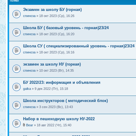
ТЕМЫ
Экзамен за школу БУ (горная)
спиноза
» 18 окт 2023 (Ср), 16:26
Школа БУ ( базовый уровень - горная)23/24
спиноза
» 18 окт 2023 (Ср), 16:20
Школа СУ ( специализированный уровень - горная)23/24
спиноза
» 18 окт 2023 (Ср), 16:16
экзамен за школу НУ (гореая)
спиноза
» 10 окт 2023 (Вт), 14:35
БУ 2022/23: информация и объявления
galka
» 9 дек 2022 (Пт), 15:18
Школа инструкторов ( методический блок)
спиноза
» 3 сен 2023 (Вс), 13:43
Набор в пешеходную школу НУ-2022
Bear
» 18 авг 2022 (Чт), 15:40