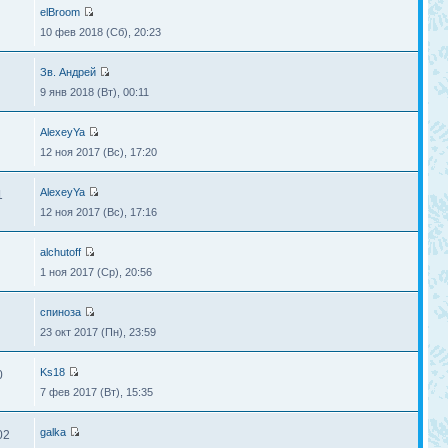
elBroom
10 фев 2018 (Сб), 20:23
Зв. Андрей
9 янв 2018 (Вт), 00:11
AlexeyYa
12 ноя 2017 (Вс), 17:20
AlexeyYa
1
12 ноя 2017 (Вс), 17:16
alchutoff
1 ноя 2017 (Ср), 20:56
спиноза
23 окт 2017 (Пн), 23:59
Ks18
0
7 фев 2017 (Вт), 15:35
galka
02