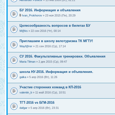
Alexander Purikov
» 13 янв 2009 (Вт), 02:21
БУ 2016. Информация и объявления
Ivan_Prokhorov
» 23 ноя 2015 (Пн), 20:29
Целесообразность вопросов в билетах БУ
M@ks
» 22 сен 2016 (Чт), 00:14
Приглашаем в школу велотуризма ТК МГТУ!
Wayf@rer
» 21 сен 2016 (Ср), 17:14
СУ 2016. Факультативные тренировки. Объявления
Maria Tilman
» 2 дек 2015 (Ср), 09:47
школа НУ-2016. Информация и объявления.
galka
» 5 апр 2016 (Вт), 11:26
Участие сторонних команд в КП-2016
valentin_b
» 11 май 2016 (Ср), 10:51
ТГТ-2016 vs БГМ-2016
dafgar
» 5 апр 2016 (Вт), 23:31