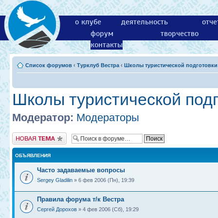
о клубе
деятельность
отче
форум
творчество
контакты
Список форумов
‹
Турклуб Вестра
‹
Школы туристической подготовки
Школы туристической подг
Модератор:
Модераторы
Новая тема
ОБЪЯВЛЕНИЯ
Часто задаваемые вопросы
Sergey Gladilin
» 6 фев 2006 (Пн), 19:39
Правила форума т/к Вестра
Сергей Дорохов
» 4 фев 2006 (Сб), 19:29