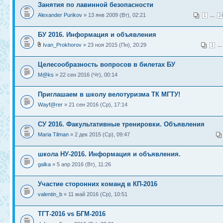
Занятия по лавинной безопасности
Alexander Purikov
» 13 янв 2009 (Вт), 02:21
...
1
2
БУ 2016. Информация и объявления
Ivan_Prokhorov
» 23 ноя 2015 (Пн), 20:29
..
1
Целесообразность вопросов в билетах БУ
M@ks
» 22 сен 2016 (Чт), 00:14
Приглашаем в школу велотуризма ТК МГТУ!
Wayf@rer
» 21 сен 2016 (Ср), 17:14
СУ 2016. Факультативные тренировки. Объявления
Maria Tilman
» 2 дек 2015 (Ср), 09:47
школа НУ-2016. Информация и объявления.
galka
» 5 апр 2016 (Вт), 11:26
Участие сторонних команд в КП-2016
valentin_b
» 11 май 2016 (Ср), 10:51
ТГТ-2016 vs БГМ-2016