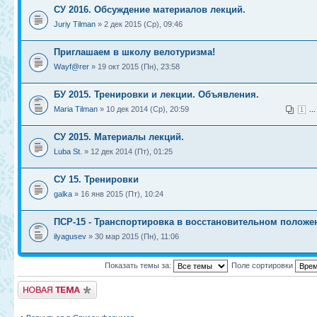
СУ 2016. Обсуждение материалов лекций.
Juriy Tilman
» 2 дек 2015 (Ср), 09:46
Приглашаем в школу велотуризма!
Wayf@rer
» 19 окт 2015 (Пн), 23:58
БУ 2015. Тренировки и лекции. Объявления.
Maria Tilman
» 10 дек 2014 (Ср), 20:59
..
1
СУ 2015. Материалы лекций.
Luba St.
» 12 дек 2014 (Пт), 01:25
СУ 15. Тренировки
galka
» 16 янв 2015 (Пт), 10:24
ПСР-15 - Транспортировка в восстановительном положе
ilyagusev
» 30 мар 2015 (Пн), 11:06
Показать темы за:
Поле сортировки
Новая тема