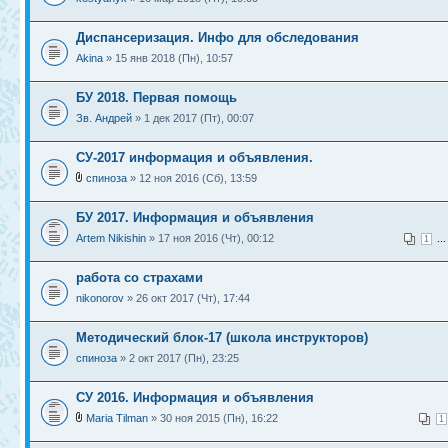
Диспансеризация. Инфо для обследования
Akina
» 15 янв 2018 (Пн), 10:57
БУ 2018. Первая помощь
Зв. Андрей
» 1 дек 2017 (Пт), 00:07
СУ-2017 информация и объявления.
спиноза
» 12 ноя 2016 (Сб), 13:59
БУ 2017. Информация и объявления
Artem Nikishin
» 17 ноя 2016 (Чт), 00:12
..
1
работа со страхами
nikonorov
» 26 окт 2017 (Чт), 17:44
Методический блок-17 (школа инструкторов)
спиноза
» 2 окт 2017 (Пн), 23:25
СУ 2016. Информация и объявления
Maria Tilman
» 30 ноя 2015 (Пн), 16:22
1