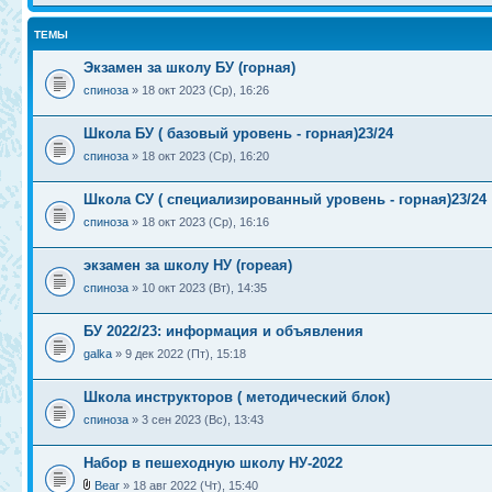
ТЕМЫ
Экзамен за школу БУ (горная)
спиноза
» 18 окт 2023 (Ср), 16:26
Школа БУ ( базовый уровень - горная)23/24
спиноза
» 18 окт 2023 (Ср), 16:20
Школа СУ ( специализированный уровень - горная)23/24
спиноза
» 18 окт 2023 (Ср), 16:16
экзамен за школу НУ (гореая)
спиноза
» 10 окт 2023 (Вт), 14:35
БУ 2022/23: информация и объявления
galka
» 9 дек 2022 (Пт), 15:18
Школа инструкторов ( методический блок)
спиноза
» 3 сен 2023 (Вс), 13:43
Набор в пешеходную школу НУ-2022
Bear
» 18 авг 2022 (Чт), 15:40