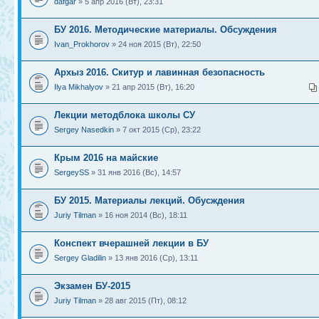
dafgar
» 5 апр 2016 (Вт), 23:31
БУ 2016. Методические материалы. Обсуждения
Ivan_Prokhorov
» 24 ноя 2015 (Вт), 22:50
Архыз 2016. Скитур и лавинная безопасность
Ilya Mikhalyov
» 21 апр 2015 (Вт), 16:20
Лекции методблока школы СУ
Sergey Nasedkin
» 7 окт 2015 (Ср), 23:22
Крым 2016 на майские
SergeySS
» 31 янв 2016 (Вс), 14:57
БУ 2015. Материалы лекций. Обусждения
Juriy Tilman
» 16 ноя 2014 (Вс), 18:11
Конспект вчерашней лекции в БУ
Sergey Gladilin
» 13 янв 2016 (Ср), 13:11
Экзамен БУ-2015
Juriy Tilman
» 28 авг 2015 (Пт), 08:12