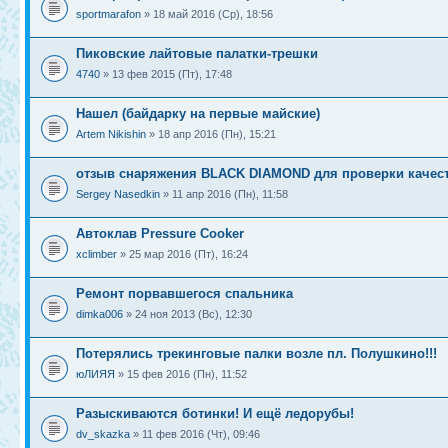
sportmarafon
» 18 май 2016 (Ср), 18:56
Пиковские лайтовые палатки-трешки
4740
» 13 фев 2015 (Пт), 17:48
Нашел (байдарку на первые майские)
Artem Nikishin
» 18 апр 2016 (Пн), 15:21
отзыв снаряжения BLACK DIAMOND для проверки качес
Sergey Nasedkin
» 11 апр 2016 (Пн), 11:58
Автоклав Pressure Cooker
xclimber
» 25 мар 2016 (Пт), 16:24
Ремонт порвавшегося спальника
dimka006
» 24 ноя 2013 (Вс), 12:30
Потерялись трекинговые палки возле пл. Полушкино!!!
юЛИЯЯ
» 15 фев 2016 (Пн), 11:52
Разыскиваются ботинки! И ещё ледорубы!
dv_skazka
» 11 фев 2016 (Чт), 09:46