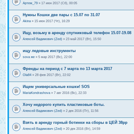
Артем_79
» 17 июн 2017 (Сб), 00:05
Нужны Кошки две пары с 15.07 по 31.07
Akina
» 15 июн 2017 (Чт), 16:29
Ищу, возьму в аренду спутниковый телефон 15.07-19.08
Алексей Вадимович (Zed)
» 23 май 2017 (Вт), 15:50
ищу ледовые инструменты
sova же
» 5 мар 2017 (Вс), 22:00
Френды на период с 7 марта по 13 марта 2017
Ola84
» 28 фев 2017 (Вт), 22:02
Ищем универсальные кошки! SOS
MariaKondrashova
» 7 авг 2016 (Вс), 22:33
Хочу недорого купить пластиковые боты.
Алексей Вадимович (Zed)
» 2 дек 2016 (Пт), 11:56
Взять в аренду горный ботинки на сборы в ЦЕЙ 38рр
Алексей Вадимович (Zed)
» 20 дек 2016 (Вт), 14:59