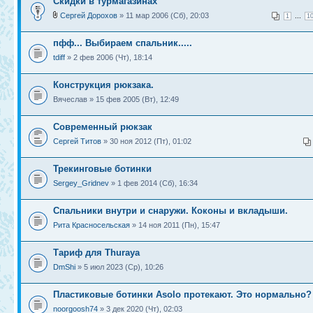
Скидки в турмагазинах
Сергей Дорохов
» 11 мар 2006 (Сб), 20:03
...
1
1
пфф... Выбираем спальник.....
tdiff
» 2 фев 2006 (Чт), 18:14
Конструкция рюкзака.
Вячеслав » 15 фев 2005 (Вт), 12:49
Современный рюкзак
Сергей Титов
» 30 ноя 2012 (Пт), 01:02
Трекинговые ботинки
Sergey_Gridnev
» 1 фев 2014 (Сб), 16:34
Спальники внутри и снаружи. Коконы и вкладыши.
Рита Красносельская
» 14 ноя 2011 (Пн), 15:47
Тариф для Thuraya
DmShi
» 5 июл 2023 (Ср), 10:26
Пластиковые ботинки Asolo протекают. Это нормально?
noorgoosh74
» 3 дек 2020 (Чт), 02:03