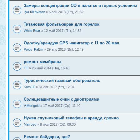
Замеры концентрации CO в палатке в горных условиях
Ilya Kizhvatov
» 6 сен 2013 (Пт), 21:32
Титановая фольга-экран для горелок
White Bear
» 12 май 2017 (Пт), 14:32
Одолжу/арендую GPS навигатор с 11 по 20 мая
Poidu_PaEm
» 29 апр 2018 (Вс), 12:49
ремонт мембраны
ТТ
» 26 май 2014 (Пн), 16:48
Туристический газовый обогреватель
KotoFF
» 31 авг 2017 (Чт), 12:04
Солнцезащитные очки с диоптриями
V.Merigold
» 17 май 2017 (Ср), 11:40
Нужен спутниковый телефон в аренду, срочно
Matroso
» 8 июл 2017 (Сб), 09:30
Ремонт байдарки, где?