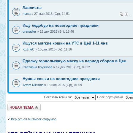
Лавлисты
masa
» 27 мар 2013 (Ср), 14:51
..
1
Ищу ледобур на новогодние праздники
grenadier
» 15 дек 2015 (Вт), 16:46
Ищутся мягкие кошки на УТС в Цей 1-11 янв
KuZneC
» 15 дек 2015 (Вт), 11:16
Одолжу горнолыжную маску на период сборов в Цее
Светлана Кружкова
» 17 дек 2015 (Чт), 09:32
Нужны кошки на новогодние праздники
Artem Nikishin
» 18 ноя 2015 (Ср), 01:09
Показать темы за:
Поле сортировки
Новая тема
Вернуться в Список форумов