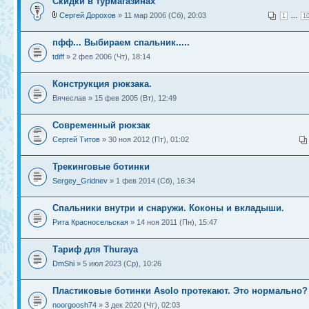
Скидки в турмагазинах
Сергей Дорохов
» 11 мар 2006 (Сб), 20:03
...
1
1
пфф... Выбираем спальник.....
tdiff
» 2 фев 2006 (Чт), 18:14
Конструкция рюкзака.
Вячеслав » 15 фев 2005 (Вт), 12:49
Современный рюкзак
Сергей Титов
» 30 ноя 2012 (Пт), 01:02
Трекинговые ботинки
Sergey_Gridnev
» 1 фев 2014 (Сб), 16:34
Спальники внутри и снаружи. Коконы и вкладыши.
Рита Красносельская
» 14 ноя 2011 (Пн), 15:47
Тариф для Thuraya
DmShi
» 5 июл 2023 (Ср), 10:26
Пластиковые ботинки Asolo протекают. Это нормально?
noorgoosh74
» 3 дек 2020 (Чт), 02:03