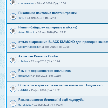
sportmarafon
» 18 май 2016 (Ср), 18:56
Пиковские лайтовые палатки-трешки
4740
» 13 фев 2015 (Пт), 17:48
Нашел (байдарку на первые майские)
Artem Nikishin
» 18 апр 2016 (Пн), 15:21
отзыв снаряжения BLACK DIAMOND для проверки качес
Sergey Nasedkin
» 11 апр 2016 (Пн), 11:58
Автоклав Pressure Cooker
xclimber
» 25 мар 2016 (Пт), 16:24
Ремонт порвавшегося спальника
dimka006
» 24 ноя 2013 (Вс), 12:30
Потерялись трекинговые палки возле пл. Полушкино!!!
юЛИЯЯ
» 15 фев 2016 (Пн), 11:52
Разыскиваются ботинки! И ещё ледорубы!
dv_skazka
» 11 фев 2016 (Чт), 09:46