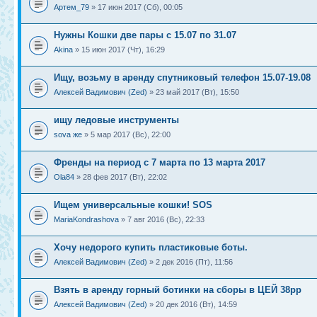
Артем_79
» 17 июн 2017 (Сб), 00:05
Нужны Кошки две пары с 15.07 по 31.07
Akina
» 15 июн 2017 (Чт), 16:29
Ищу, возьму в аренду спутниковый телефон 15.07-19.08
Алексей Вадимович (Zed)
» 23 май 2017 (Вт), 15:50
ищу ледовые инструменты
sova же
» 5 мар 2017 (Вс), 22:00
Френды на период с 7 марта по 13 марта 2017
Ola84
» 28 фев 2017 (Вт), 22:02
Ищем универсальные кошки! SOS
MariaKondrashova
» 7 авг 2016 (Вс), 22:33
Хочу недорого купить пластиковые боты.
Алексей Вадимович (Zed)
» 2 дек 2016 (Пт), 11:56
Взять в аренду горный ботинки на сборы в ЦЕЙ 38рр
Алексей Вадимович (Zed)
» 20 дек 2016 (Вт), 14:59