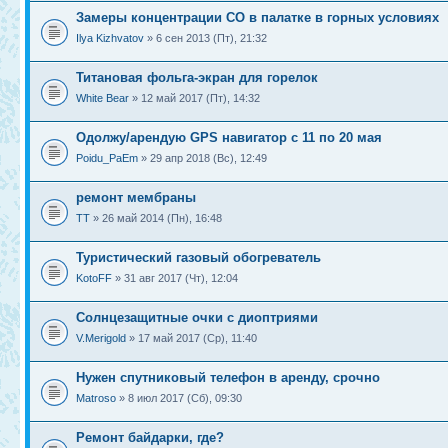
Замеры концентрации CO в палатке в горных условиях
Ilya Kizhvatov
» 6 сен 2013 (Пт), 21:32
Титановая фольга-экран для горелок
White Bear
» 12 май 2017 (Пт), 14:32
Одолжу/арендую GPS навигатор с 11 по 20 мая
Poidu_PaEm
» 29 апр 2018 (Вс), 12:49
ремонт мембраны
ТТ
» 26 май 2014 (Пн), 16:48
Туристический газовый обогреватель
KotoFF
» 31 авг 2017 (Чт), 12:04
Солнцезащитные очки с диоптриями
V.Merigold
» 17 май 2017 (Ср), 11:40
Нужен спутниковый телефон в аренду, срочно
Matroso
» 8 июл 2017 (Сб), 09:30
Ремонт байдарки, где?