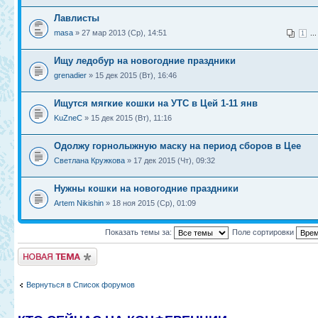
Лавлисты
masa
» 27 мар 2013 (Ср), 14:51
..
1
Ищу ледобур на новогодние праздники
grenadier
» 15 дек 2015 (Вт), 16:46
Ищутся мягкие кошки на УТС в Цей 1-11 янв
KuZneC
» 15 дек 2015 (Вт), 11:16
Одолжу горнолыжную маску на период сборов в Цее
Светлана Кружкова
» 17 дек 2015 (Чт), 09:32
Нужны кошки на новогодние праздники
Artem Nikishin
» 18 ноя 2015 (Ср), 01:09
Показать темы за:
Поле сортировки
Новая тема
Вернуться в Список форумов