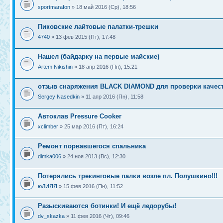
sportmarafon
» 18 май 2016 (Ср), 18:56
Пиковские лайтовые палатки-трешки
4740
» 13 фев 2015 (Пт), 17:48
Нашел (байдарку на первые майские)
Artem Nikishin
» 18 апр 2016 (Пн), 15:21
отзыв снаряжения BLACK DIAMOND для проверки качес
Sergey Nasedkin
» 11 апр 2016 (Пн), 11:58
Автоклав Pressure Cooker
xclimber
» 25 мар 2016 (Пт), 16:24
Ремонт порвавшегося спальника
dimka006
» 24 ноя 2013 (Вс), 12:30
Потерялись трекинговые палки возле пл. Полушкино!!!
юЛИЯЯ
» 15 фев 2016 (Пн), 11:52
Разыскиваются ботинки! И ещё ледорубы!
dv_skazka
» 11 фев 2016 (Чт), 09:46