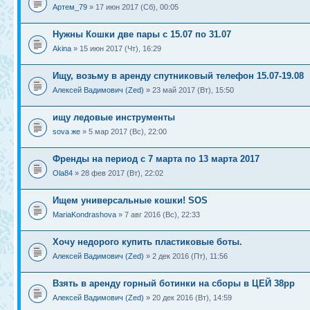
Артем_79
» 17 июн 2017 (Сб), 00:05
Нужны Кошки две пары с 15.07 по 31.07
Akina
» 15 июн 2017 (Чт), 16:29
Ищу, возьму в аренду спутниковый телефон 15.07-19.08
Алексей Вадимович (Zed)
» 23 май 2017 (Вт), 15:50
ищу ледовые инструменты
sova же
» 5 мар 2017 (Вс), 22:00
Френды на период с 7 марта по 13 марта 2017
Ola84
» 28 фев 2017 (Вт), 22:02
Ищем универсальные кошки! SOS
MariaKondrashova
» 7 авг 2016 (Вс), 22:33
Хочу недорого купить пластиковые боты.
Алексей Вадимович (Zed)
» 2 дек 2016 (Пт), 11:56
Взять в аренду горный ботинки на сборы в ЦЕЙ 38рр
Алексей Вадимович (Zed)
» 20 дек 2016 (Вт), 14:59