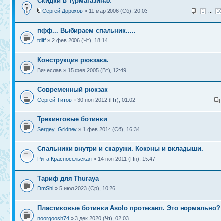
Скидки в турмагазинах
Сергей Дорохов
» 11 мар 2006 (Сб), 20:03
...
1
1
пфф... Выбираем спальник.....
tdiff
» 2 фев 2006 (Чт), 18:14
Конструкция рюкзака.
Вячеслав » 15 фев 2005 (Вт), 12:49
Современный рюкзак
Сергей Титов
» 30 ноя 2012 (Пт), 01:02
Трекинговые ботинки
Sergey_Gridnev
» 1 фев 2014 (Сб), 16:34
Спальники внутри и снаружи. Коконы и вкладыши.
Рита Красносельская
» 14 ноя 2011 (Пн), 15:47
Тариф для Thuraya
DmShi
» 5 июл 2023 (Ср), 10:26
Пластиковые ботинки Asolo протекают. Это нормально?
noorgoosh74
» 3 дек 2020 (Чт), 02:03