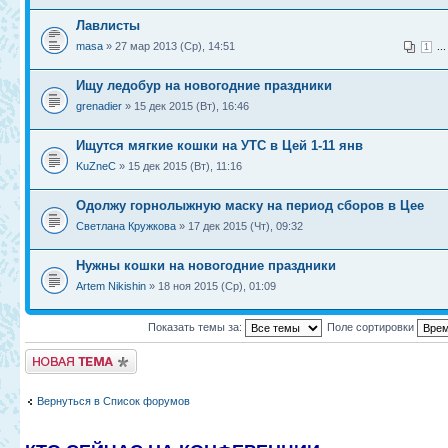
Лавлисты
masa
» 27 мар 2013 (Ср), 14:51
..
1
Ищу ледобур на новогодние праздники
grenadier
» 15 дек 2015 (Вт), 16:46
Ищутся мягкие кошки на УТС в Цей 1-11 янв
KuZneC
» 15 дек 2015 (Вт), 11:16
Одолжу горнолыжную маску на период сборов в Цее
Светлана Кружкова
» 17 дек 2015 (Чт), 09:32
Нужны кошки на новогодние праздники
Artem Nikishin
» 18 ноя 2015 (Ср), 01:09
Показать темы за:
Поле сортировки
Новая тема
Вернуться в Список форумов