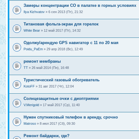
Замеры концентрации CO в палатке в горных условиях
Ilya Kizhvatov
» 6 сен 2013 (Пт), 21:32
Титановая фольга-экран для горелок
White Bear
» 12 май 2017 (Пт), 14:32
Одолжу/арендую GPS навигатор с 11 по 20 мая
Poidu_PaEm
» 29 апр 2018 (Вс), 12:49
ремонт мембраны
ТТ
» 26 май 2014 (Пн), 16:48
Туристический газовый обогреватель
KotoFF
» 31 авг 2017 (Чт), 12:04
Солнцезащитные очки с диоптриями
V.Merigold
» 17 май 2017 (Ср), 11:40
Нужен спутниковый телефон в аренду, срочно
Matroso
» 8 июл 2017 (Сб), 09:30
Ремонт байдарки, где?