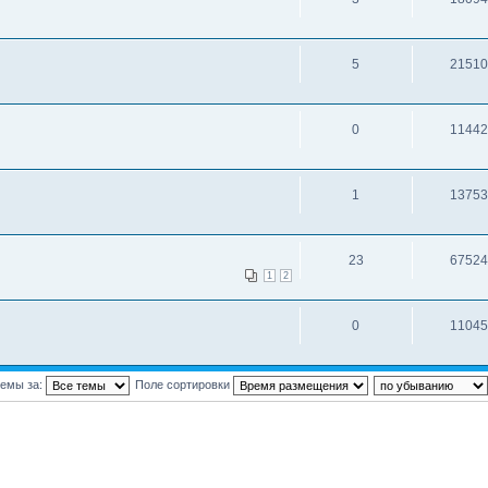
5
21510
0
11442
1
13753
23
67524
1
2
0
11045
темы за:
Поле сортировки