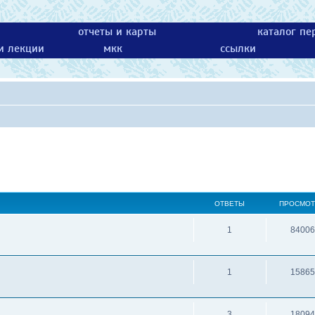
отчеты и карты
каталог пе
 и лекции
мкк
ссылки
ОТВЕТЫ
ПРОСМО
1
84006
1
15865
3
18094