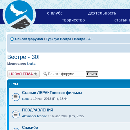
о клубе
деятельность
творчество
статьи
Список форумов
‹
Турклуб Вестра
‹
Вестре - 30!
Вестре - 30!
Модератор:
kletka
Новая тема
ТЕМЫ
Старые ЛЕРАКТовские фильмы
крош
» 19 июл 2013 (Пт), 13:44
ПОЗДРАВЛЕНИЯ
Alexander Ivanov
» 16 мар 2010 (Вт), 22:27
Спасибо