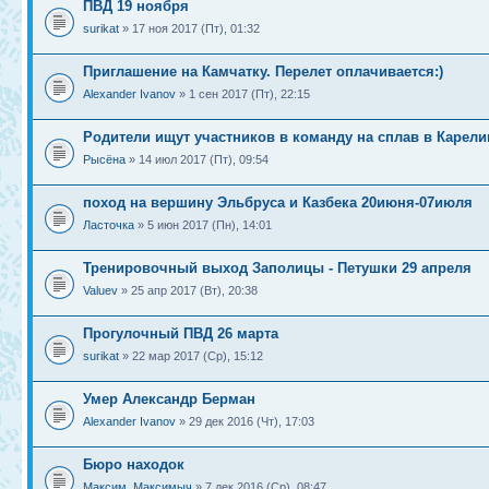
ПВД 19 ноября
surikat
» 17 ноя 2017 (Пт), 01:32
Приглашение на Камчатку. Перелет оплачивается:)
Alexander Ivanov
» 1 сен 2017 (Пт), 22:15
Родители ищут участников в команду на сплав в Карел
Рысёна
» 14 июл 2017 (Пт), 09:54
поход на вершину Эльбруса и Казбека 20июня-07июля
Ласточка
» 5 июн 2017 (Пн), 14:01
Тренировочный выход Заполицы - Петушки 29 апреля
Valuev
» 25 апр 2017 (Вт), 20:38
Прогулочный ПВД 26 марта
surikat
» 22 мар 2017 (Ср), 15:12
Умер Александр Берман
Alexander Ivanov
» 29 дек 2016 (Чт), 17:03
Бюро находок
Максим_Максимыч
» 7 дек 2016 (Ср), 08:47