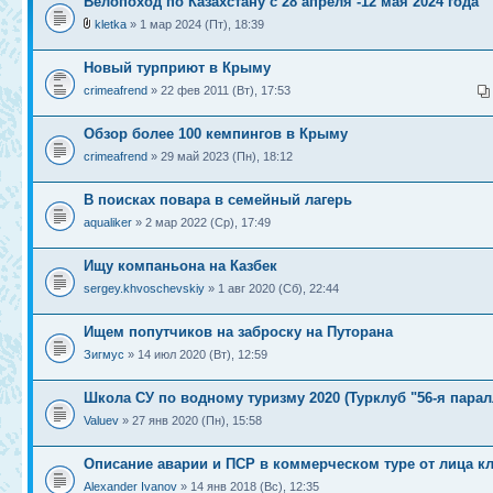
Велопоход по Казахстану с 28 апреля -12 мая 2024 года
kletka
» 1 мар 2024 (Пт), 18:39
Новый турприют в Крыму
crimeafrend
» 22 фев 2011 (Вт), 17:53
Обзор более 100 кемпингов в Крыму
crimeafrend
» 29 май 2023 (Пн), 18:12
В поисках повара в семейный лагерь
aqualiker
» 2 мар 2022 (Ср), 17:49
Ищу компаньона на Казбек
sergey.khvoschevskiy
» 1 авг 2020 (Сб), 22:44
Ищем попутчиков на заброску на Путорана
Зигмус
» 14 июл 2020 (Вт), 12:59
Школа СУ по водному туризму 2020 (Турклуб "56-я парал
Valuev
» 27 янв 2020 (Пн), 15:58
Описание аварии и ПСР в коммерческом туре от лица к
Alexander Ivanov
» 14 янв 2018 (Вс), 12:35