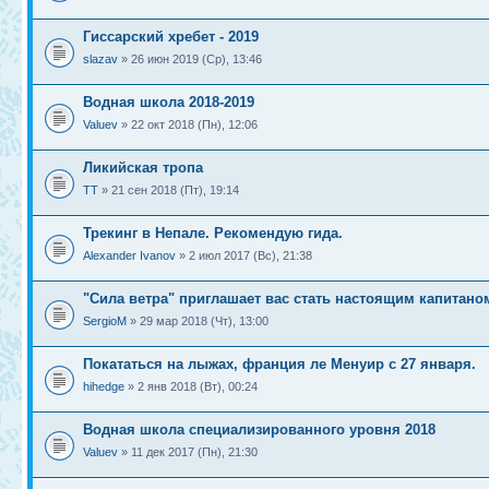
Гиссарский хребет - 2019
slazav
» 26 июн 2019 (Ср), 13:46
Водная школа 2018-2019
Valuev
» 22 окт 2018 (Пн), 12:06
Ликийская тропа
ТТ
» 21 сен 2018 (Пт), 19:14
Трекинг в Непале. Рекомендую гида.
Alexander Ivanov
» 2 июл 2017 (Вс), 21:38
"Сила ветра" приглашает вас стать настоящим капитано
SergioM
» 29 мар 2018 (Чт), 13:00
Покататься на лыжах, франция ле Менуир с 27 января.
hihedge
» 2 янв 2018 (Вт), 00:24
Водная школа специализированного уровня 2018
Valuev
» 11 дек 2017 (Пн), 21:30