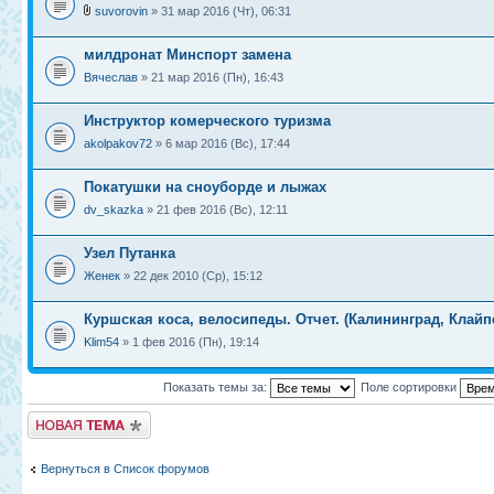
suvorovin
» 31 мар 2016 (Чт), 06:31
‎милдронат‬ Минспорт замена
Вячеслав
» 21 мар 2016 (Пн), 16:43
Инструктор комерческого туризма
akolpakov72
» 6 мар 2016 (Вс), 17:44
Покатушки на сноуборде и лыжах
dv_skazka
» 21 фев 2016 (Вс), 12:11
Узел Путанка
Женек
» 22 дек 2010 (Ср), 15:12
Куршская коса, велосипеды. Отчет. (Калининград, Клайп
Klim54
» 1 фев 2016 (Пн), 19:14
Показать темы за:
Поле сортировки
Новая тема
Вернуться в Список форумов