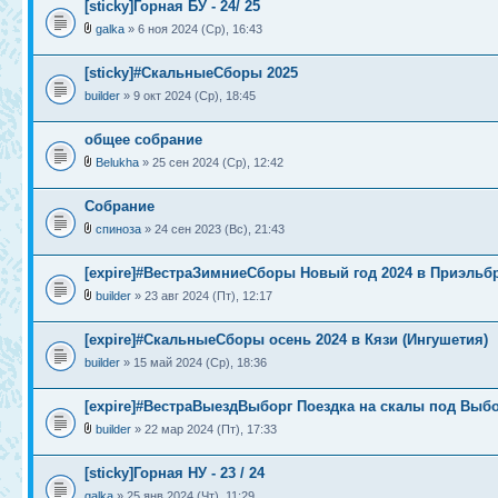
[sticky]Горная БУ - 24/ 25
galka
» 6 ноя 2024 (Ср), 16:43
[sticky]#СкальныеСборы 2025
builder
» 9 окт 2024 (Ср), 18:45
общее собрание
Belukha
» 25 сен 2024 (Ср), 12:42
Собрание
спиноза
» 24 сен 2023 (Вс), 21:43
[expire]#ВестраЗимниеСборы Новый год 2024 в Приэльб
builder
» 23 авг 2024 (Пт), 12:17
[expire]#СкальныеСборы осень 2024 в Кязи (Ингушетия)
builder
» 15 май 2024 (Ср), 18:36
[expire]#ВестраВыездВыборг Поездка на скалы под Выб
builder
» 22 мар 2024 (Пт), 17:33
[sticky]Горная НУ - 23 / 24
galka
» 25 янв 2024 (Чт), 11:29