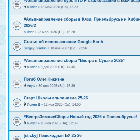
#Альпнаправление Курс ИТО и Скалолазание в Бахчиса
builder
» 13 май 2026 (Ср), 18:33
#Альпнаправление сборы в Кязи, Приэльбрусье и Хиби
2026/2
builder
» 23 мар 2026 (Пн), 15:28
Статья об использовании Google Earth
Sergey Gladilin
» 18 ноя 2007 (Вс), 22:56
#Альпнаправление сборы "Вестра в Судаке 2026"
builder
» 5 дек 2025 (Пт), 14:45
Погиб Олег Никитин
Anya
» 30 ноя 2025 (Вс), 16:39
Старт Школы альпинизма 25-26
Ирина Д
» 12 ноя 2025 (Ср), 14:50
#ВестраЗимниеСборы Новый год 2026 в Приэльбрусье!
builder
» 10 ноя 2025 (Пн), 12:39
[sticky] Пешеходная БУ 25-26