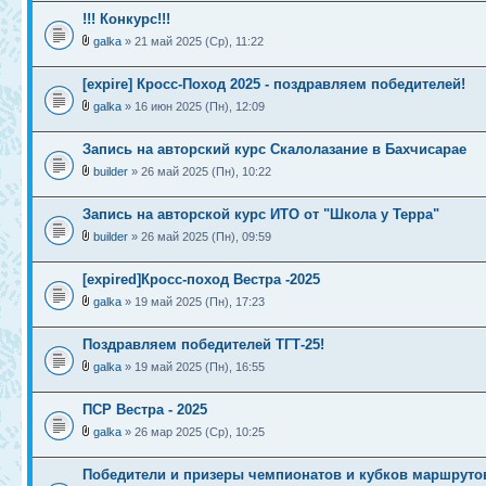
!!! Конкурс!!!
galka
» 21 май 2025 (Ср), 11:22
[expire] Кросс-Поход 2025 - поздравляем победителей!
galka
» 16 июн 2025 (Пн), 12:09
Запись на авторский курс Скалолазание в Бахчисарае
builder
» 26 май 2025 (Пн), 10:22
Запись на авторской курс ИТО от "Школа у Терра"
builder
» 26 май 2025 (Пн), 09:59
[expired]Кросс-поход Вестра -2025
galka
» 19 май 2025 (Пн), 17:23
Поздравляем победителей ТГТ-25!
galka
» 19 май 2025 (Пн), 16:55
ПСР Вестра - 2025
galka
» 26 мар 2025 (Ср), 10:25
Победители и призеры чемпионатов и кубков маршруто