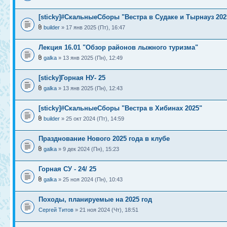
[sticky]#СкальныеСборы "Вестра в Судаке и Тырнауз 202
builder
» 17 янв 2025 (Пт), 16:47
Лекция 16.01 "Обзор районов лыжного туризма"
galka
» 13 янв 2025 (Пн), 12:49
[sticky]Горная НУ- 25
galka
» 13 янв 2025 (Пн), 12:43
[sticky]#СкальныеСборы "Вестра в Хибинах 2025"
builder
» 25 окт 2024 (Пт), 14:59
Празднование Нового 2025 года в клубе
galka
» 9 дек 2024 (Пн), 15:23
Горная СУ - 24/ 25
galka
» 25 ноя 2024 (Пн), 10:43
Походы, планируемые на 2025 год
Сергей Титов
» 21 ноя 2024 (Чт), 18:51