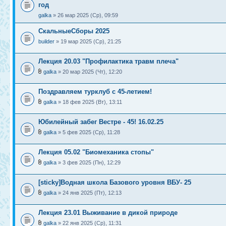
год
galka
» 26 мар 2025 (Ср), 09:59
СкальныеСборы 2025
builder
» 19 мар 2025 (Ср), 21:25
Лекция 20.03 "Профилактика травм плеча"
galka
» 20 мар 2025 (Чт), 12:20
Поздравляем турклуб с 45-летием!
galka
» 18 фев 2025 (Вт), 13:11
Юбилейный забег Вестре - 45! 16.02.25
galka
» 5 фев 2025 (Ср), 11:28
Лекция 05.02 "Биомеханика стопы"
galka
» 3 фев 2025 (Пн), 12:29
[sticky]Водная школа Базового уровня ВБУ- 25
galka
» 24 янв 2025 (Пт), 12:13
Лекция 23.01 Выживание в дикой природе
galka
» 22 янв 2025 (Ср), 11:31