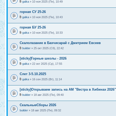
galka
» 10 ноя 2025 (Пн), 10:49
горная СУ 25-26
galka
» 10 ноя 2025 (Пн), 10:43
горная БУ 25-26
galka
» 10 ноя 2025 (Пн), 10:33
Скалолазание в Бахчисарай с Дмитрием Евсеев
builder
» 25 окт 2025 (Сб), 22:42
[sticky]Горные школы - 2026
galka
» 22 окт 2025 (Ср), 17:55
Слет 3-5.10.2025
galka
» 16 сен 2025 (Вт), 11:14
[sticky]Открываем запись на АМ "Вестра в Хибинах 2026"
builder
» 18 авг 2025 (Пн), 09:40
СкальныеСборы 2026
builder
» 18 авг 2025 (Пн), 09:32