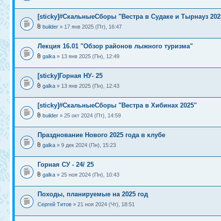
[sticky]#СкальныеСборы "Вестра в Судаке и Тырнауз 202
builder
» 17 янв 2025 (Пт), 16:47
Лекция 16.01 "Обзор районов лыжного туризма"
galka
» 13 янв 2025 (Пн), 12:49
[sticky]Горная НУ- 25
galka
» 13 янв 2025 (Пн), 12:43
[sticky]#СкальныеСборы "Вестра в Хибинах 2025"
builder
» 25 окт 2024 (Пт), 14:59
Празднование Нового 2025 года в клубе
galka
» 9 дек 2024 (Пн), 15:23
Горная СУ - 24/ 25
galka
» 25 ноя 2024 (Пн), 10:43
Походы, планируемые на 2025 год
Сергей Титов
» 21 ноя 2024 (Чт), 18:51