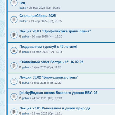
год
galka
» 26 мар 2025 (Ср), 09:59
СкальныеСборы 2025
builder
» 19 мар 2025 (Ср), 21:25
Лекция 20.03 "Профилактика травм плеча"
galka
» 20 мар 2025 (Чт), 12:20
Поздравляем турклуб с 45-летием!
galka
» 18 фев 2025 (Вт), 13:11
Юбилейный забег Вестре - 45! 16.02.25
galka
» 5 фев 2025 (Ср), 11:28
Лекция 05.02 "Биомеханика стопы"
galka
» 3 фев 2025 (Пн), 12:29
[sticky]Водная школа Базового уровня ВБУ- 25
galka
» 24 янв 2025 (Пт), 12:13
Лекция 23.01 Выживание в дикой природе
galka
» 22 янв 2025 (Ср), 11:31