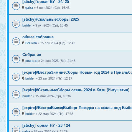
[sticky]Горная БУ - 24/ 25
galka
» 6 ноя 2024 (Ср), 16:43
[sticky]#СкальныеСборы 2025
builder
» 9 окт 2024 (Ср), 18:45
общее собрание
Belukha
» 25 сен 2024 (Ср), 12:42
Собрание
спиноза
» 24 сен 2023 (Вс), 21:43
[expire]#ВестраЗимниеСборы Новый год 2024 в Приэльб
builder
» 23 авг 2024 (Пт), 12:17
[expire]#СкальныеСборы осень 2024 в Кязи (Ингушетия)
builder
» 15 май 2024 (Ср), 18:36
[expire]#ВестраВыездВыборг Поездка на скалы под Выб
builder
» 22 мар 2024 (Пт), 17:33
[sticky]Горная НУ - 23 / 24
galka
» 25 янв 2024 (Чт), 11:29