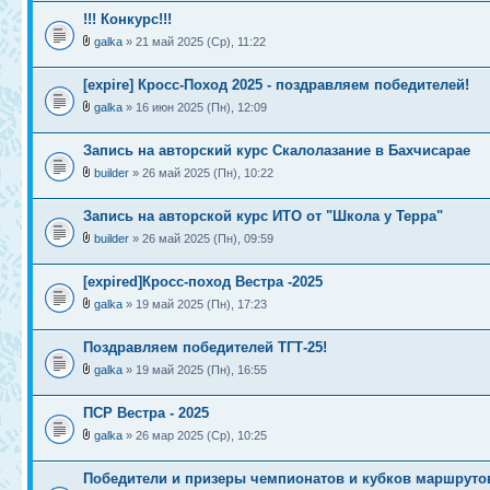
!!! Конкурс!!!
galka
» 21 май 2025 (Ср), 11:22
[expire] Кросс-Поход 2025 - поздравляем победителей!
galka
» 16 июн 2025 (Пн), 12:09
Запись на авторский курс Скалолазание в Бахчисарае
builder
» 26 май 2025 (Пн), 10:22
Запись на авторской курс ИТО от "Школа у Терра"
builder
» 26 май 2025 (Пн), 09:59
[expired]Кросс-поход Вестра -2025
galka
» 19 май 2025 (Пн), 17:23
Поздравляем победителей ТГТ-25!
galka
» 19 май 2025 (Пн), 16:55
ПСР Вестра - 2025
galka
» 26 мар 2025 (Ср), 10:25
Победители и призеры чемпионатов и кубков маршруто