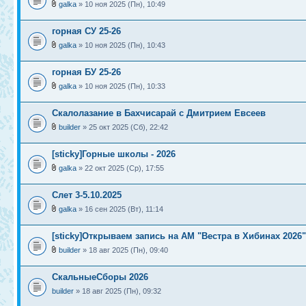
galka
» 10 ноя 2025 (Пн), 10:49
горная СУ 25-26
galka
» 10 ноя 2025 (Пн), 10:43
горная БУ 25-26
galka
» 10 ноя 2025 (Пн), 10:33
Скалолазание в Бахчисарай с Дмитрием Евсеев
builder
» 25 окт 2025 (Сб), 22:42
[sticky]Горные школы - 2026
galka
» 22 окт 2025 (Ср), 17:55
Слет 3-5.10.2025
galka
» 16 сен 2025 (Вт), 11:14
[sticky]Открываем запись на АМ "Вестра в Хибинах 2026"
builder
» 18 авг 2025 (Пн), 09:40
СкальныеСборы 2026
builder
» 18 авг 2025 (Пн), 09:32