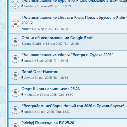
#Альпнаправление Курс ИТО и Скалолазание в Бахчиса
builder
» 13 май 2026 (Ср), 18:33
#Альпнаправление сборы в Кязи, Приэльбрусье и Хиби
2026/2
builder
» 23 мар 2026 (Пн), 15:28
Статья об использовании Google Earth
Sergey Gladilin
» 18 ноя 2007 (Вс), 22:56
#Альпнаправление сборы "Вестра в Судаке 2026"
builder
» 5 дек 2025 (Пт), 14:45
Погиб Олег Никитин
Anya
» 30 ноя 2025 (Вс), 16:39
Старт Школы альпинизма 25-26
Ирина Д
» 12 ноя 2025 (Ср), 14:50
#ВестраЗимниеСборы Новый год 2026 в Приэльбрусье!
builder
» 10 ноя 2025 (Пн), 12:39
[sticky] Пешеходная БУ 25-26