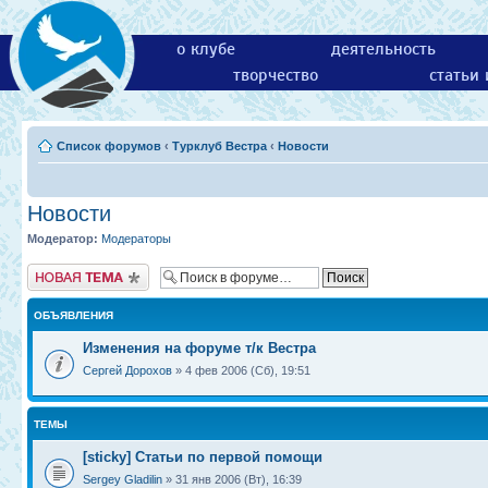
о клубе
деятельность
творчество
статьи
Список форумов
‹
Турклуб Вестра
‹
Новости
Новости
Модератор:
Модераторы
Новая тема
ОБЪЯВЛЕНИЯ
Изменения на форуме т/к Вестра
Сергей Дорохов
» 4 фев 2006 (Сб), 19:51
ТЕМЫ
[sticky] Статьи по первой помощи
Sergey Gladilin
» 31 янв 2006 (Вт), 16:39