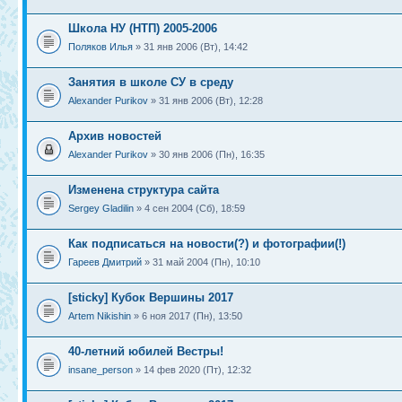
Школа НУ (НТП) 2005-2006
Поляков Илья
» 31 янв 2006 (Вт), 14:42
Занятия в школе СУ в среду
Alexander Purikov
» 31 янв 2006 (Вт), 12:28
Архив новостей
Alexander Purikov
» 30 янв 2006 (Пн), 16:35
Изменена структура сайта
Sergey Gladilin
» 4 сен 2004 (Сб), 18:59
Как подписаться на новости(?) и фотографии(!)
Гареев Дмитрий
» 31 май 2004 (Пн), 10:10
[sticky] Кубок Вершины 2017
Artem Nikishin
» 6 ноя 2017 (Пн), 13:50
40-летний юбилей Вестры!
insane_person
» 14 фев 2020 (Пт), 12:32