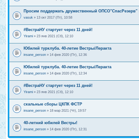
Просим поддержать дружественный ОПСО"СпасРезерв" 
vasuk
» 13 окт 2017 (Пт), 10:58
#ВестраНУ стартует через 11 дней!
Yirami
» 23 янв 2021 (Сб), 12:10
Юбилей турклуба. 40-летие Вестры/Леракта
insane_person
» 14 фев 2020 (Пт), 12:36
Юбилей турклуба. 40-летие Вестры/Леракта
insane_person
» 14 фев 2020 (Пт), 12:34
#ВестраНУ стартует через 11 дней!
Yirami
» 23 янв 2021 (Сб), 12:10
скальные сборы ЦКПК ФСТР
insane_person
» 18 мар 2021 (Чт), 19:57
40-летний юбилей Вестры!
insane_person
» 14 фев 2020 (Пт), 12:31