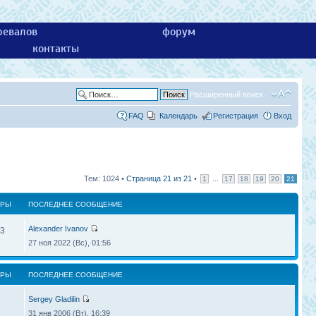
ревалов
форум
контакты
Расширенный поиск
FAQ
Календарь
Регистрация
Вход
Тем: 1024 •
Страница
21
из
21
•
...
1
17
18
19
20
21
ТРЫ
ПОСЛЕДНЕЕ СООБЩЕНИЕ
Alexander Ivanov
3
27 ноя 2022 (Вс), 01:56
ТРЫ
ПОСЛЕДНЕЕ СООБЩЕНИЕ
Sergey Gladilin
31 янв 2006 (Вт), 16:39