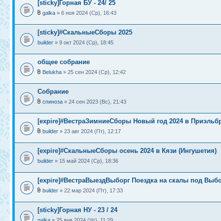
[sticky]Горная БУ - 24/ 25
galka
» 6 ноя 2024 (Ср), 16:43
[sticky]#СкальныеСборы 2025
builder
» 9 окт 2024 (Ср), 18:45
общее собрание
Belukha
» 25 сен 2024 (Ср), 12:42
Собрание
спиноза
» 24 сен 2023 (Вс), 21:43
[expire]#ВестраЗимниеСборы Новый год 2024 в Приэльб
builder
» 23 авг 2024 (Пт), 12:17
[expire]#СкальныеСборы осень 2024 в Кязи (Ингушетия)
builder
» 15 май 2024 (Ср), 18:36
[expire]#ВестраВыездВыборг Поездка на скалы под Выб
builder
» 22 мар 2024 (Пт), 17:33
[sticky]Горная НУ - 23 / 24
galka
» 25 янв 2024 (Чт), 11:29