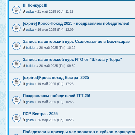
!!! Конкурс!!!
galka
» 21 май 2025 (Ср), 11:22
[expire] Кросс-Поход 2025 - поздравляем победителей!
galka
» 16 июн 2025 (Пн), 12:09
Запись на авторский курс Скалолазание в Бахчисарае
builder
» 26 май 2025 (Пн), 10:22
Запись на авторской курс ИТО от "Школа у Терра"
builder
» 26 май 2025 (Пн), 09:59
[expired]Кросс-поход Вестра -2025
galka
» 19 май 2025 (Пн), 17:23
Поздравляем победителей ТГТ-25!
galka
» 19 май 2025 (Пн), 16:55
ПСР Вестра - 2025
galka
» 26 мар 2025 (Ср), 10:25
Победители и призеры чемпионатов и кубков маршруто