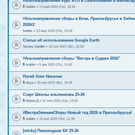
#Альпнаправление Курс ИТО и Скалолазание в Бахчиса
builder
» 13 май 2026 (Ср), 18:33
#Альпнаправление сборы в Кязи, Приэльбрусье и Хиби
2026/2
builder
» 23 мар 2026 (Пн), 15:28
Статья об использовании Google Earth
Sergey Gladilin
» 18 ноя 2007 (Вс), 22:56
#Альпнаправление сборы "Вестра в Судаке 2026"
builder
» 5 дек 2025 (Пт), 14:45
Погиб Олег Никитин
Anya
» 30 ноя 2025 (Вс), 16:39
Старт Школы альпинизма 25-26
Ирина Д
» 12 ноя 2025 (Ср), 14:50
#ВестраЗимниеСборы Новый год 2026 в Приэльбрусье!
builder
» 10 ноя 2025 (Пн), 12:39
[sticky] Пешеходная БУ 25-26