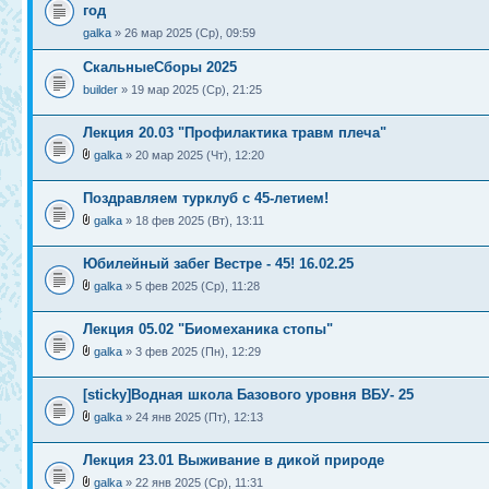
год
galka
» 26 мар 2025 (Ср), 09:59
СкальныеСборы 2025
builder
» 19 мар 2025 (Ср), 21:25
Лекция 20.03 "Профилактика травм плеча"
galka
» 20 мар 2025 (Чт), 12:20
Поздравляем турклуб с 45-летием!
galka
» 18 фев 2025 (Вт), 13:11
Юбилейный забег Вестре - 45! 16.02.25
galka
» 5 фев 2025 (Ср), 11:28
Лекция 05.02 "Биомеханика стопы"
galka
» 3 фев 2025 (Пн), 12:29
[sticky]Водная школа Базового уровня ВБУ- 25
galka
» 24 янв 2025 (Пт), 12:13
Лекция 23.01 Выживание в дикой природе
galka
» 22 янв 2025 (Ср), 11:31