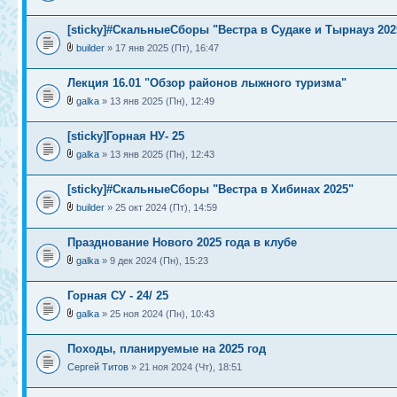
[sticky]#СкальныеСборы "Вестра в Судаке и Тырнауз 202
builder
» 17 янв 2025 (Пт), 16:47
Лекция 16.01 "Обзор районов лыжного туризма"
galka
» 13 янв 2025 (Пн), 12:49
[sticky]Горная НУ- 25
galka
» 13 янв 2025 (Пн), 12:43
[sticky]#СкальныеСборы "Вестра в Хибинах 2025"
builder
» 25 окт 2024 (Пт), 14:59
Празднование Нового 2025 года в клубе
galka
» 9 дек 2024 (Пн), 15:23
Горная СУ - 24/ 25
galka
» 25 ноя 2024 (Пн), 10:43
Походы, планируемые на 2025 год
Сергей Титов
» 21 ноя 2024 (Чт), 18:51