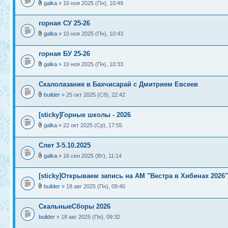
galka
» 10 ноя 2025 (Пн), 10:49
горная СУ 25-26
galka
» 10 ноя 2025 (Пн), 10:43
горная БУ 25-26
galka
» 10 ноя 2025 (Пн), 10:33
Скалолазание в Бахчисарай с Дмитрием Евсеев
builder
» 25 окт 2025 (Сб), 22:42
[sticky]Горные школы - 2026
galka
» 22 окт 2025 (Ср), 17:55
Слет 3-5.10.2025
galka
» 16 сен 2025 (Вт), 11:14
[sticky]Открываем запись на АМ "Вестра в Хибинах 2026"
builder
» 18 авг 2025 (Пн), 09:40
СкальныеСборы 2026
builder
» 18 авг 2025 (Пн), 09:32