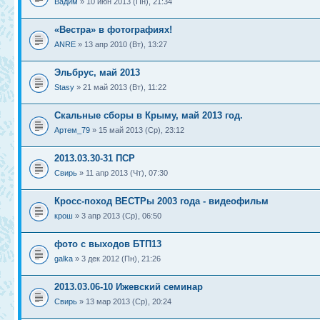
Вадим
» 10 июн 2013 (Пн), 21:34
«Вестра» в фотографиях!
ANRE
» 13 апр 2010 (Вт), 13:27
Эльбрус, май 2013
Stasy
» 21 май 2013 (Вт), 11:22
Скальные сборы в Крыму, май 2013 год.
Артем_79
» 15 май 2013 (Ср), 23:12
2013.03.30-31 ПСР
Свирь
» 11 апр 2013 (Чт), 07:30
Кросс-поход ВЕСТРы 2003 года - видеофильм
крош
» 3 апр 2013 (Ср), 06:50
фото с выходов БТП13
galka
» 3 дек 2012 (Пн), 21:26
2013.03.06-10 Ижевский семинар
Свирь
» 13 мар 2013 (Ср), 20:24