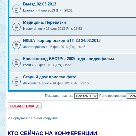
Выезд 02.03.2013
ЕленаК
» 4 мар 2013 (Пн), 20:31
Медицина. Перевязки
Happy drifter
» 28 фев 2013 (Чт), 23:53
ИКША- Карьер выход БТП 23-24/02.2013
andrecopoloss
» 25 фев 2013 (Пн), 16:45
Кросс-поход ВЕСТРы 2005 года - видеофильм
крош
» 22 фев 2013 (Пт), 11:22
Старый друг прислал фото
Alexander Ivanov
» 14 фев 2013 (Чт), 23:16
Показать темы за:
Поле сортировки
Новая тема
Вернуться в Список форумов
КТО СЕЙЧАС НА КОНФЕРЕНЦИИ