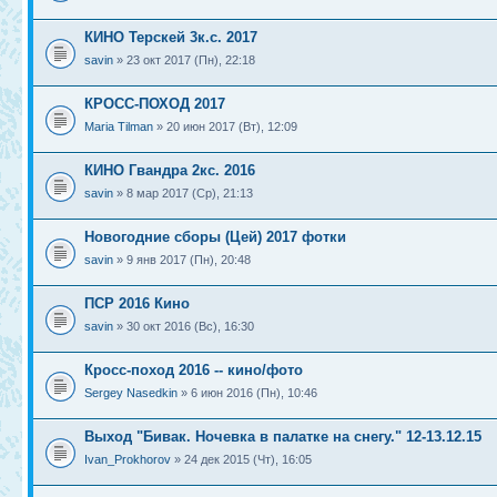
КИНО Терскей 3к.с. 2017
savin
» 23 окт 2017 (Пн), 22:18
КРОСС-ПОХОД 2017
Maria Tilman
» 20 июн 2017 (Вт), 12:09
КИНО Гвандра 2кс. 2016
savin
» 8 мар 2017 (Ср), 21:13
Новогодние сборы (Цей) 2017 фотки
savin
» 9 янв 2017 (Пн), 20:48
ПСР 2016 Кино
savin
» 30 окт 2016 (Вс), 16:30
Кросс-поход 2016 -- кино/фото
Sergey Nasedkin
» 6 июн 2016 (Пн), 10:46
Выход "Бивак. Ночевка в палатке на снегу." 12-13.12.15
Ivan_Prokhorov
» 24 дек 2015 (Чт), 16:05