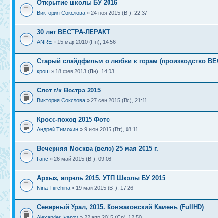
Открытие школы БУ 2016
Виктория Соколова
» 24 ноя 2015 (Вт), 22:37
30 лет ВЕСТРА-ЛЕРАКТ
ANRE
» 15 мар 2010 (Пн), 14:56
Старый слайдфильм о любви к горам (производство В
крош
» 18 фев 2013 (Пн), 14:03
Слет т/к Вестра 2015
Виктория Соколова
» 27 сен 2015 (Вс), 21:11
Кросс-поход 2015 Фото
Андрей Тимохин
» 9 июн 2015 (Вт), 08:11
Вечерняя Москва (вело) 25 мая 2015 г.
Ганс
» 26 май 2015 (Вт), 09:08
Архыз, апрель 2015. УТП Школы БУ 2015
Nina Turchina
» 19 май 2015 (Вт), 17:26
Северный Урал, 2015. Конжаковский Камень (FullHD)
Alexander Ivanov
» 22 апр 2015 (Ср), 12:50