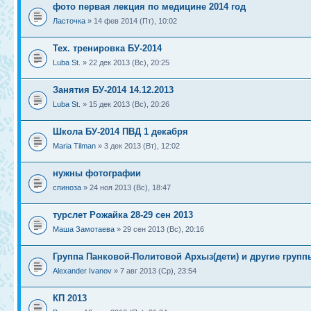
фото первая лекция по медицине 2014 год
Ласточка
» 14 фев 2014 (Пт), 10:02
Тех. тренировка БУ-2014
Luba St.
» 22 дек 2013 (Вс), 20:25
Занятия БУ-2014 14.12.2013
Luba St.
» 15 дек 2013 (Вс), 20:26
Школа БУ-2014 ПВД 1 декабря
Maria Tilman
» 3 дек 2013 (Вт), 12:02
нужны фотографии
спиноза
» 24 ноя 2013 (Вс), 18:47
турслет Рожайка 28-29 сен 2013
Маша Замотаева
» 29 сен 2013 (Вс), 20:16
Группа Панковой-Политовой Архыз(дети) и другие груп
Alexander Ivanov
» 7 авг 2013 (Ср), 23:54
КП 2013