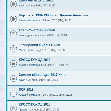
Кино Алтай 2к.с. 2019
savin
» 2 ноя 2021 (Вт), 11:50
Портреты 1984-1986г.г. от Джулия Анатолия
Alexander Ivanov
» 14 авг 2020 (Пт), 14:30
Открытые тренировки
insane_person
» 7 дек 2019 (Сб), 22:01
Тренировки школы БУ-20
Maria Tilman
» 4 дек 2019 (Ср), 16:30
КРОСС-ПОХОД 2019
Андрей Тимохин
» 13 июн 2019 (Чт), 21:46
Зимние сборы Цей 2017 Кино
savin
» 25 мар 2019 (Пн), 18:31
ПСР-2019
Андрей Тимохин
» 19 мар 2019 (Вт), 11:22
КРОСС-ПОХОД 2018
Natalie
» 29 июн 2018 (Пт), 03:43