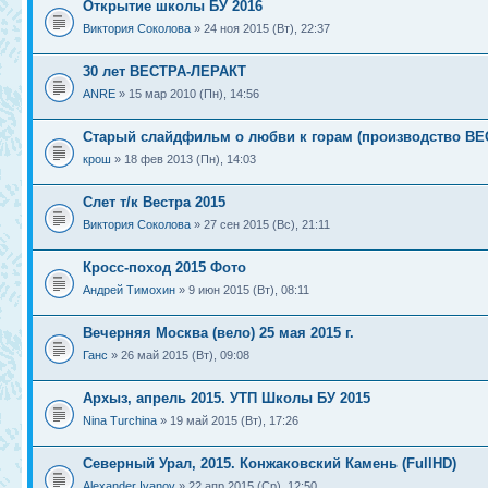
Открытие школы БУ 2016
Виктория Соколова
» 24 ноя 2015 (Вт), 22:37
30 лет ВЕСТРА-ЛЕРАКТ
ANRE
» 15 мар 2010 (Пн), 14:56
Старый слайдфильм о любви к горам (производство В
крош
» 18 фев 2013 (Пн), 14:03
Слет т/к Вестра 2015
Виктория Соколова
» 27 сен 2015 (Вс), 21:11
Кросс-поход 2015 Фото
Андрей Тимохин
» 9 июн 2015 (Вт), 08:11
Вечерняя Москва (вело) 25 мая 2015 г.
Ганс
» 26 май 2015 (Вт), 09:08
Архыз, апрель 2015. УТП Школы БУ 2015
Nina Turchina
» 19 май 2015 (Вт), 17:26
Северный Урал, 2015. Конжаковский Камень (FullHD)
Alexander Ivanov
» 22 апр 2015 (Ср), 12:50