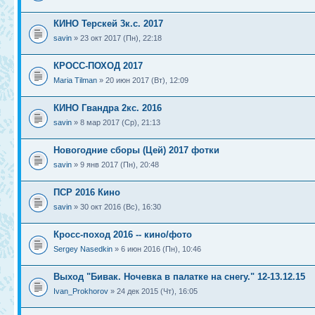
КИНО Терскей 3к.с. 2017
savin
» 23 окт 2017 (Пн), 22:18
КРОСС-ПОХОД 2017
Maria Tilman
» 20 июн 2017 (Вт), 12:09
КИНО Гвандра 2кс. 2016
savin
» 8 мар 2017 (Ср), 21:13
Новогодние сборы (Цей) 2017 фотки
savin
» 9 янв 2017 (Пн), 20:48
ПСР 2016 Кино
savin
» 30 окт 2016 (Вс), 16:30
Кросс-поход 2016 -- кино/фото
Sergey Nasedkin
» 6 июн 2016 (Пн), 10:46
Выход "Бивак. Ночевка в палатке на снегу." 12-13.12.15
Ivan_Prokhorov
» 24 дек 2015 (Чт), 16:05