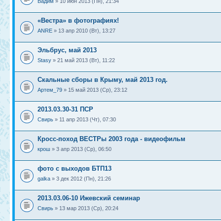
Вадим
» 10 июн 2013 (Пн), 21:34
«Вестра» в фотографиях!
ANRE
» 13 апр 2010 (Вт), 13:27
Эльбрус, май 2013
Stasy
» 21 май 2013 (Вт), 11:22
Скальные сборы в Крыму, май 2013 год.
Артем_79
» 15 май 2013 (Ср), 23:12
2013.03.30-31 ПСР
Свирь
» 11 апр 2013 (Чт), 07:30
Кросс-поход ВЕСТРы 2003 года - видеофильм
крош
» 3 апр 2013 (Ср), 06:50
фото с выходов БТП13
galka
» 3 дек 2012 (Пн), 21:26
2013.03.06-10 Ижевский семинар
Свирь
» 13 мар 2013 (Ср), 20:24