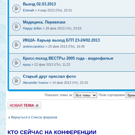
Выезд 02.03.2013
ЕленаК
» 4 мар 2013 (Пн), 20:31
Медицина. Перевязки
Happy drifter
» 28 фев 2013 (Чт), 23:53
ИКША- Карьер выход БТП 23-24/02.2013
andrecopoloss
» 25 фев 2013 (Пн), 16:45
Кросс-поход ВЕСТРы 2005 года - видеофильм
крош
» 22 фев 2013 (Пт), 11:22
Старый друг прислал фото
Alexander Ivanov
» 14 фев 2013 (Чт), 23:16
Показать темы за:
Поле сортировки
Новая тема
Вернуться в Список форумов
КТО СЕЙЧАС НА КОНФЕРЕНЦИИ