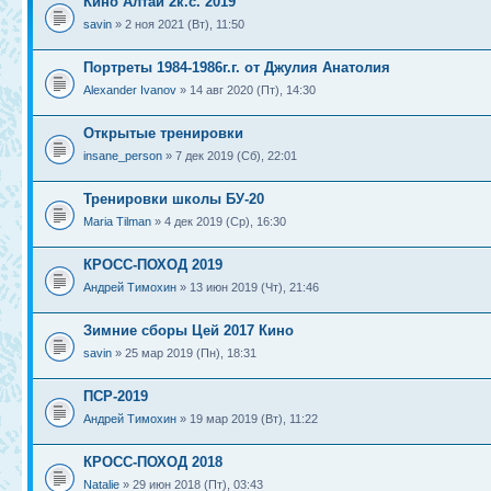
Кино Алтай 2к.с. 2019
savin
» 2 ноя 2021 (Вт), 11:50
Портреты 1984-1986г.г. от Джулия Анатолия
Alexander Ivanov
» 14 авг 2020 (Пт), 14:30
Открытые тренировки
insane_person
» 7 дек 2019 (Сб), 22:01
Тренировки школы БУ-20
Maria Tilman
» 4 дек 2019 (Ср), 16:30
КРОСС-ПОХОД 2019
Андрей Тимохин
» 13 июн 2019 (Чт), 21:46
Зимние сборы Цей 2017 Кино
savin
» 25 мар 2019 (Пн), 18:31
ПСР-2019
Андрей Тимохин
» 19 мар 2019 (Вт), 11:22
КРОСС-ПОХОД 2018
Natalie
» 29 июн 2018 (Пт), 03:43