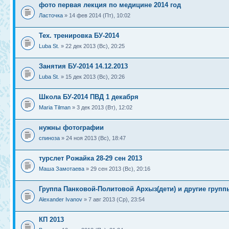
фото первая лекция по медицине 2014 год
Ласточка
» 14 фев 2014 (Пт), 10:02
Тех. тренировка БУ-2014
Luba St.
» 22 дек 2013 (Вс), 20:25
Занятия БУ-2014 14.12.2013
Luba St.
» 15 дек 2013 (Вс), 20:26
Школа БУ-2014 ПВД 1 декабря
Maria Tilman
» 3 дек 2013 (Вт), 12:02
нужны фотографии
спиноза
» 24 ноя 2013 (Вс), 18:47
турслет Рожайка 28-29 сен 2013
Маша Замотаева
» 29 сен 2013 (Вс), 20:16
Группа Панковой-Политовой Архыз(дети) и другие груп
Alexander Ivanov
» 7 авг 2013 (Ср), 23:54
КП 2013