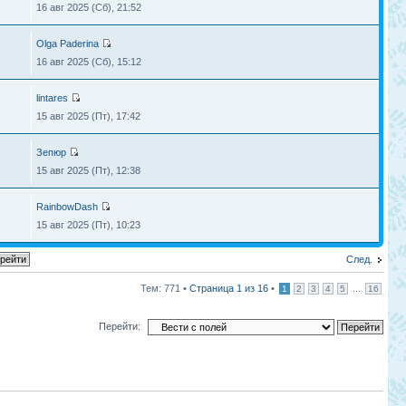
16 авг 2025 (Сб), 21:52
Olga Paderina
16 авг 2025 (Сб), 15:12
lintares
15 авг 2025 (Пт), 17:42
Зепюр
15 авг 2025 (Пт), 12:38
RainbowDash
15 авг 2025 (Пт), 10:23
След.
Тем: 771 •
Страница
1
из
16
•
...
1
2
3
4
5
16
Перейти: