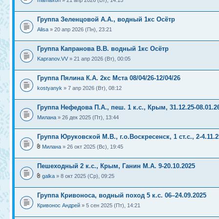
mamaxon
» 21 апр 2026 (Вт), 14:15
Группа Зеленцовой А.А., водный 1кс Осётр
Alisa
» 20 апр 2026 (Пн), 23:21
Группа Капранова В.В. водный 1кс Осётр
Kapranov.VV
» 21 апр 2026 (Вт), 00:05
Группа Пялина К.А. 2кс Мста 08/04/26-12/04/26
kostyanyk
» 7 апр 2026 (Вт), 08:12
Группа Нефедова П.А., пеш. 1 к.с., Крым, 31.12.25-08.01.2
Милана
» 26 дек 2025 (Пт), 13:44
Группа Юруковской М.В., г.о.Воскресенск, 1 ст.с., 2-4.11.2
Милана
» 26 окт 2025 (Вс), 19:45
Пешеходный 2 к.с., Крым, Ганин М.А. 9-20.10.2025
galka
» 8 окт 2025 (Ср), 09:25
Группа Кривоноса, водный поход 5 к.с. 06–24.09.2025
Кривонос Андрей
» 5 сен 2025 (Пт), 14:21