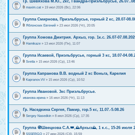
Гр. Шевяхова М.Ю., 2кс, Гвандра-Приэльбрусье, 26.07..08
maxim.cat
» 19 июл 2026 (Вс), 22:06
Группа Смирнова, Приэльбрусье, горный 2 кс, 28.07-08.0
Яблонских Евгений
» 23 июл 2026 (Чт), 20:05
Группа Хомова Дмитрия. Архыз, гор. 1к.с. 26.07-07.08.202
Hamikaze
» 13 июл 2026 (Пн), 11:07
Группа Исаевой, Приэльбрусье, горный 3 кс, 18.07-04.08.
Svetla
» 15 июл 2026 (Ср), 13:46
Группа Капранова В.В. водный 2 кс Воньга, Карелия
Kapranov.VV
» 15 июл 2026 (Ср), 10:52
Группа Ивановой. 3кс Приэльбрусье.
иванова ирина
» 16 июл 2026 (Чт), 11:13
Гр. Наседкина Сергея, Памир, гор.5 кс, 11.07.-5.08.26
Sergey Nasedkin
» 8 июл 2026 (Ср), 17:35
Группа 🧭Швецкова С.А.👑,⛰️Архыз⛰️, 1 к.с., 15-26 июля 
SSSERGO
» 27 июн 2026 (Сб), 15:59