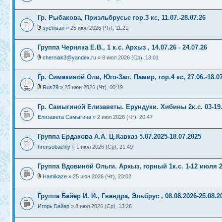
Гр. Рыбакова, Приэльбрусье гор.3 кс, 11.07.-28.07.26
sychisan
» 25 июн 2026 (Чт), 11:21
Группа Черняка Е.В., 1 к.с. Архыз , 14.07.26 - 24.07.26
cherniak3@yandex.ru
» 8 июл 2026 (Ср), 13:01
Гр. Симакиной Оли, Юго-Зап. Памир, гор.4 кс, 27.06.-18.0
Rus79
» 25 июн 2026 (Чт), 00:19
Гр. Самыгиной Елизаветы. Ерундуки. Хибины 2к.с. 03-19
Елизавета Самыгина
» 2 июл 2026 (Чт), 20:47
Группа Ердакова А.А. Ц.Кавказ 5.07.2025-18.07.2025
hrensobachiy
» 1 июл 2026 (Ср), 21:49
Группа Вдовиной Ольги. Архыз, горный 1к.с. 1-12 июля 
Hamikaze
» 25 июн 2026 (Чт), 23:02
Группа Байер И. И., Гвандра, Эльбрус , 08.08.2026-25.08.2
Игорь Байер
» 8 июл 2026 (Ср), 13:26