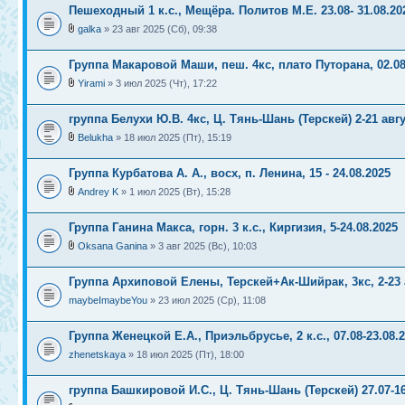
Пешеходный 1 к.с., Мещёра. Политов М.Е. 23.08- 31.08.20
galka
» 23 авг 2025 (Сб), 09:38
Группа Макаровой Маши, пеш. 4кс, плато Путорана, 02.08
Yirami
» 3 июл 2025 (Чт), 17:22
группа Белухи Ю.В. 4кс, Ц. Тянь-Шань (Терскей) 2-21 авг
Belukha
» 18 июл 2025 (Пт), 15:19
Группа Курбатова А. А., восх, п. Ленина, 15 - 24.08.2025
Andrey K
» 1 июл 2025 (Вт), 15:28
Группа Ганина Макса, горн. 3 к.с., Киргизия, 5-24.08.2025
Oksana Ganina
» 3 авг 2025 (Вс), 10:03
Группа Архиповой Елены, Терскей+Ак-Шийрак, 3кс, 2-23 
maybeImaybeYou
» 23 июл 2025 (Ср), 11:08
Группа Женецкой Е.А., Приэльбрусье, 2 к.с., 07.08-23.08.
zhenetskaya
» 18 июл 2025 (Пт), 18:00
группа Башкировой И.С., Ц. Тянь-Шань (Терскей) 27.07-16