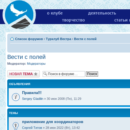
о клубе
деятельность
творчество
статьи
Список форумов
‹
Турклуб Вестра
‹
Вести с полей
Вести с полей
Модератор:
Модераторы
Новая тема
ОБЪЯВЛЕНИЯ
Правила!!!
Sergey Gladilin
» 30 июн 2008 (Пн), 11:29
ТЕМЫ
приложение для координаторов
Сергей Титов
» 28 июн 2022 (Вт), 13:42