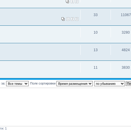
1
2
33
11067
1
2
3
10
3280
13
4824
11
3830
 за:
Поле сортировки
ти: 1