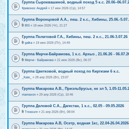
Группа Сыроквашиной, водный поход 5 к.с. 20.06–06.07.
Кривонос Андрей
» 17 июн 2026 (Ср), 14:57
Группа Воронцовой А.А., пеш. 2 к.с., Хибины, 25.06.-5.07.
BIS
» 18 июн 2026 (Чт), 21:27
Группа Политовой Г.А., Хибины, пеш. 2 к.с., 21.06-3.07.26
galka
» 19 июн 2026 (Пт), 14:49
Группа Мерчи-Байрамова, 1 к.с. Архыз , 21.06.26 - 06.07.2
Мерчи - Байрамова
» 21 июн 2026 (Вс), 06:37
Группа Цветковой, водный поход по Киргизии 6 к.с.
_Kate_
» 28 апр 2026 (Вт), 23:07
Группа Макарова А.В., Приэльбрусье, нк эл 5, 1.05-11.05.
mamaxon
» 29 апр 2026 (Ср), 10:46
Группа Деловой С.А., Дагестан, 1 к.с., 02.05 - 09.05.2026
Treasure
» 21 апр 2026 (Вт), 08:04
Группа Макарова А.В, Осетр, водная 1кс, 22.04-26.04.2026