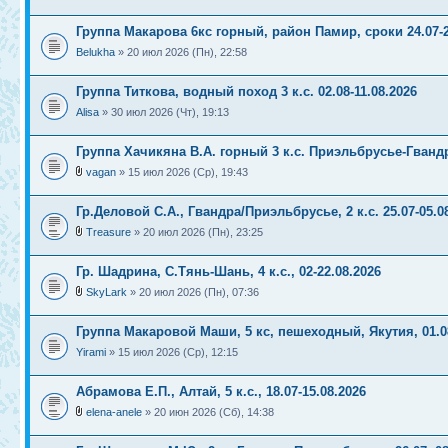
Группа Макарова 6кс горный, район Памир, сроки 24.07-2
Belukha
» 20 июл 2026 (Пн), 22:58
Группа Титкова, водный поход 3 к.с. 02.08-11.08.2026
Alisa
» 30 июл 2026 (Чт), 19:13
Группа Хачикяна В.А. горный 3 к.с. Приэльбрусье-Гванд
vagan
» 15 июл 2026 (Ср), 19:43
Гр.Деловой С.А., Гвандра/Приэльбрусье, 2 к.с. 25.07-05.0
Treasure
» 20 июл 2026 (Пн), 23:25
Гр. Шадрина, С.Тянь-Шань, 4 к.с., 02-22.08.2026
SkyLark
» 20 июл 2026 (Пн), 07:36
Группа Макаровой Маши, 5 кс, пешеходный, Якутия, 01.0
Yirami
» 15 июл 2026 (Ср), 12:15
Абрамова Е.П., Алтай, 5 к.с., 18.07-15.08.2026
elena-anele
» 20 июн 2026 (Сб), 14:38