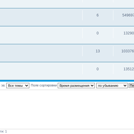
6
54969
0
13290
13
103376
0
13512
 за:
Поле сортировки
ти: 1