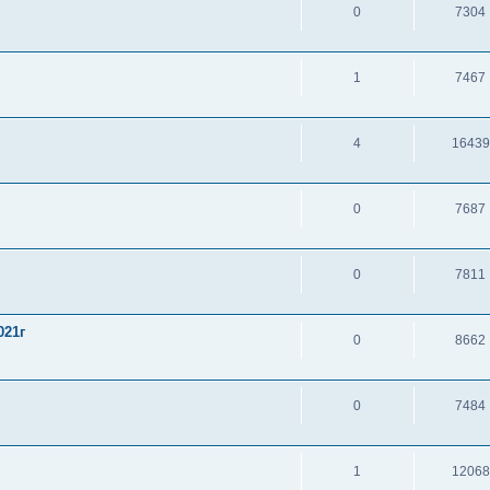
0
7304
1
7467
4
16439
0
7687
0
7811
021г
0
8662
0
7484
1
12068