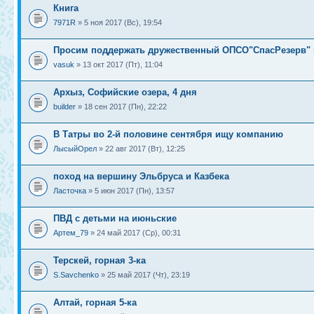
Книга
7971R
» 5 ноя 2017 (Вс), 19:54
Просим поддержать дружественный ОПСО"СпасРезерв" 
vasuk
» 13 окт 2017 (Пт), 11:04
Архыз, Софийские озера, 4 дня
builder
» 18 сен 2017 (Пн), 22:22
В Татры во 2-й половине сентября ищу компанию
ЛысыйОрел
» 22 авг 2017 (Вт), 12:25
поход на вершину Эльбруса и Казбека
Ласточка
» 5 июн 2017 (Пн), 13:57
ПВД с детьми на июньские
Артем_79
» 24 май 2017 (Ср), 00:31
Терскей, горная 3-ка
S.Savchenko
» 25 май 2017 (Чт), 23:19
Алтай, горная 5-ка