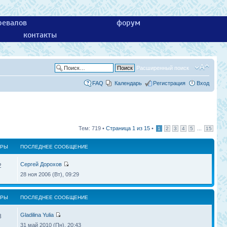
ревалов
форум
контакты
Расширенный поиск
FAQ
Календарь
Регистрация
Вход
Тем: 719 •
Страница
1
из
15
•
...
1
2
3
4
5
15
ТРЫ
ПОСЛЕДНЕЕ СООБЩЕНИЕ
Сергей Дорохов
2
28 ноя 2006 (Вт), 09:29
ТРЫ
ПОСЛЕДНЕЕ СООБЩЕНИЕ
Gladilina Yulia
8
31 май 2010 (Пн), 20:43