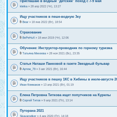
Приглашаю в водный "детский" поход с 7-9 мая
kletka
» 28 апр 2022 (Чт), 13:27
Ищу участников в пеше-водную 3ку
Bear
» 18 янв 2022 (Вт), 18:54
Страхование
BePeHuX
» 18 июл 2019 (Чт), 12:06
Обучение: Инструктор-проводник по горному туризма
Татьяна Михеева
» 28 ноя 2021 (Вс), 23:35
Статья Наташи Панковой в газете Звездный бульвар
Артем_79
» 3 авг 2021 (Вт), 16:44
Ищу участников в пешку 1КС в Хибины в июле-августе 2
Иван Климаков
» 13 апр 2021 (Вт), 01:19
Елена Петровна Титкова ищет попутчиков на Курилы
Сергей Титов
» 9 апр 2021 (Пт), 13:14
Путорана 2021
Skavarodker
» 4 дек 2020 (Пт), 14:18