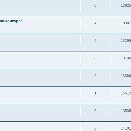
0
13625
на конкурсе
4
18387
0
13295
0
13794
0
13386
1
14612
0
13535
0
14101