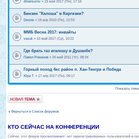
dmansurov
» 15 май 2017 (Пн), 17:16
Бензин "Калоша" в Киргизии?
Deonis
» 19 апр 2010 (Пн), 12:53
ММБ Весна 2017: инвайты
vasuk
» 10 май 2017 (Ср), 10:22
Где брать газ игалошу в Душанбе?
Павел Романов
» 26 май 2011 (Чт), 08:34
Горный поход 4кс район п. Хан-Тенгри и Победа
Юра Т.
» 17 апр 2017 (Пн), 09:17
Показать темы
Новая тема
Вернуться в Список форумов
КТО СЕЙЧАС НА КОНФЕРЕНЦИИ
Сейчас этот форум просматривают: нет зарегистрированных пользователей и гос