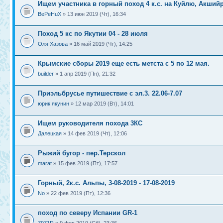
Ищем участника в горный поход 4 к.с. на Куйлю, Акший
BePeHuX
» 13 июн 2019 (Чт), 16:34
Поход 5 кс по Якутии 04 - 28 июля
Оля Хазова
» 16 май 2019 (Чт), 14:25
Крымские сборы 2019 еще есть метста с 5 по 12 мая.
builder
» 1 апр 2019 (Пн), 21:32
Приэльбрусье путишествие с эл.3. 22.06-7.07
юрик якунин
» 12 мар 2019 (Вт), 14:01
Ищем руководителя похода 3КС
Далецкая
» 14 фев 2019 (Чт), 12:06
Рыжий бугор - пер.Терскол
marat
» 15 фев 2019 (Пт), 17:57
Горный, 2к.с. Альпы, 3-08-2019 - 17-08-2019
No
» 22 фев 2019 (Пт), 12:36
поход по северу Испании GR-1