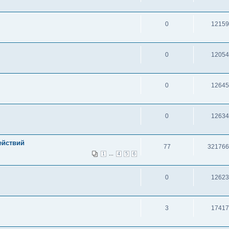
0
12159
0
12054
0
12645
0
12634
ействий
77
321766
...
1
4
5
6
0
12623
3
17417