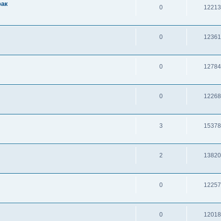
рак
0
12213
0
12361
0
12784
0
12268
3
15378
2
13820
0
12257
0
12018