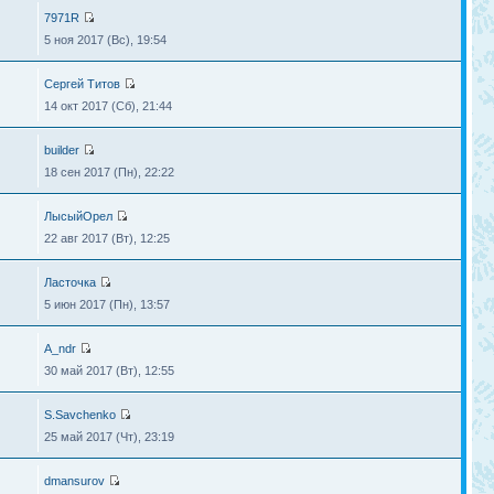
7971R
5 ноя 2017 (Вс), 19:54
Сергей Титов
14 окт 2017 (Сб), 21:44
builder
18 сен 2017 (Пн), 22:22
ЛысыйОрел
22 авг 2017 (Вт), 12:25
Ласточка
5 июн 2017 (Пн), 13:57
A_ndr
30 май 2017 (Вт), 12:55
S.Savchenko
25 май 2017 (Чт), 23:19
dmansurov