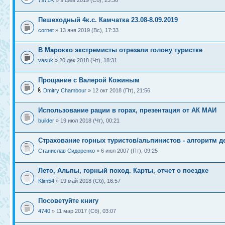
7971R
» 9 фев 2019 (Сб), 23:36
Пешеходный 4к.с. Камчатка 23.08-8.09.2019
cornet
» 13 янв 2019 (Вс), 17:33
В Марокко экстремисты отрезали голову туристке
vasuk
» 20 дек 2018 (Чт), 18:31
Прощание с Валерой Кожиным
Dmitry Chambour
» 12 окт 2018 (Пт), 21:56
Использование рации в горах, презентация от АК МАИ
builder
» 19 июл 2018 (Чт), 00:21
Страхование горных туристов/альпинистов - алгоритм д
Станислав Сидоренко
» 6 июл 2007 (Пт), 09:25
Лето, Альпы, горный поход. Карты, отчет о поездке
Klim54
» 19 май 2018 (Сб), 16:57
Посоветуйте книгу
4740
» 11 мар 2017 (Сб), 03:07