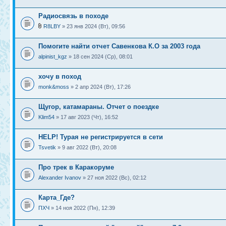
Радиосвязь в походе
R8LBY
» 23 янв 2024 (Вт), 09:56
Помогите найти отчет Савенкова К.О за 2003 года
alpinist_kgz
» 18 сен 2024 (Ср), 08:01
хочу в поход
monk&moss
» 2 апр 2024 (Вт), 17:26
Щугор, катамараны. Отчет о поездке
Klim54
» 17 авг 2023 (Чт), 16:52
HELP! Турая не регистрируется в сети
Tsvetik
» 9 авг 2022 (Вт), 20:08
Про трек в Каракоруме
Alexander Ivanov
» 27 ноя 2022 (Вс), 02:12
Карта_Где?
ПХЧ
» 14 ноя 2022 (Пн), 12:39