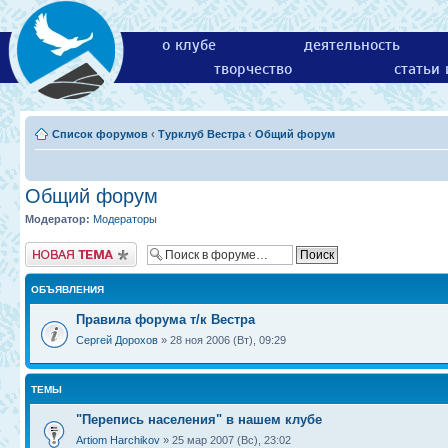
о клубе
деятельность
творчество
статьи
Список форумов
‹
Турклуб Вестра
‹
Общий форум
Общий форум
Модератор:
Модераторы
Новая тема
ОБЪЯВЛЕНИЯ
Правила форума т/к Вестра
Сергей Дорохов
» 28 ноя 2006 (Вт), 09:29
ТЕМЫ
"Перепись населения" в нашем клубе
Artiom Harchikov
» 25 мар 2007 (Вс), 23:02