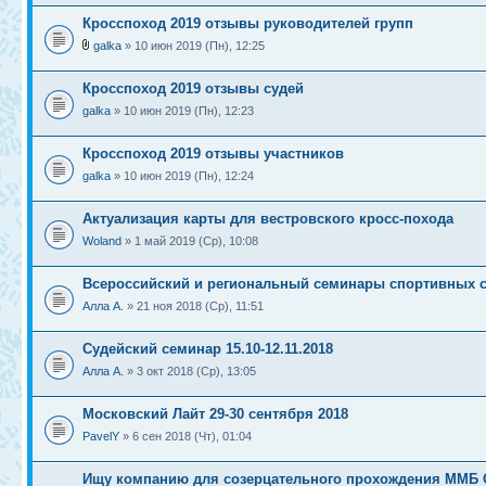
Кросспоход 2019 отзывы руководителей групп
galka
» 10 июн 2019 (Пн), 12:25
Кросспоход 2019 отзывы судей
galka
» 10 июн 2019 (Пн), 12:23
Кросспоход 2019 отзывы участников
galka
» 10 июн 2019 (Пн), 12:24
Актуализация карты для вестровского кросс-похода
Woland
» 1 май 2019 (Ср), 10:08
Всероссийский и региональный семинары спортивных 
Алла А.
» 21 ноя 2018 (Ср), 11:51
Судейский семинар 15.10-12.11.2018
Алла А.
» 3 окт 2018 (Ср), 13:05
Московский Лайт 29-30 сентября 2018
PavelY
» 6 сен 2018 (Чт), 01:04
Ищу компанию для созерцательного прохождения ММБ 