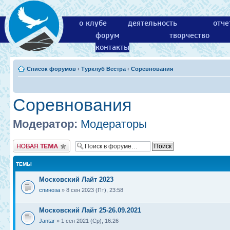
о клубе
деятельность
отче
форум
творчество
контакты
Список форумов
‹
Турклуб Вестра
‹
Соревнования
Соревнования
Модератор:
Модераторы
Новая тема
ТЕМЫ
Московский Лайт 2023
спиноза
» 8 сен 2023 (Пт), 23:58
Московский Лайт 25-26.09.2021
Jantar
» 1 сен 2021 (Ср), 16:26