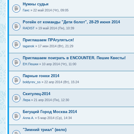
Нужны судьи
Ганс
» 22 май 2014 (Чт), 09:05
Рогейн от команды "Дети болот", 28-29 июня 2014
RADIST
» 19 май 2014 (Пн), 10:39
Приглашаем ПРАгуляться!
taganok
» 17 июн 2014 (Вт), 21:29
Приглашаем поиграть в ENCOUNTER. Пешие Квесты!
ЕН.Пешки
» 10 апр 2014 (Чт), 11:00
Парные гонки 2014
boldyrev_ss
» 22 апр 2014 (Вт), 15:24
Скитулец-2014
Лера
» 21 апр 2014 (Пн), 12:30
Бегущий Город Москва 2014
Алла А.
» 5 мар 2014 (Ср), 14:34
"Зимний триал" (вело)