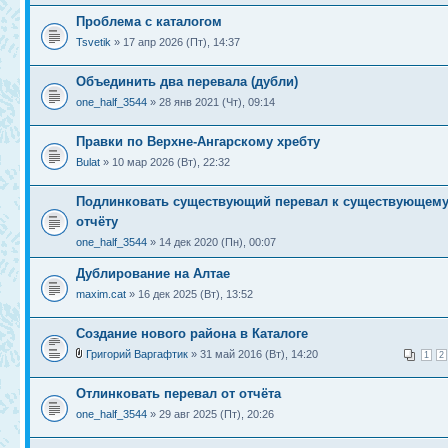
Проблема с каталогом
Tsvetik
» 17 апр 2026 (Пт), 14:37
Объединить два перевала (дубли)
one_half_3544
» 28 янв 2021 (Чт), 09:14
Правки по Верхне-Ангарскому хребту
Bulat
» 10 мар 2026 (Вт), 22:32
Подлинковать существующий перевал к существующем
отчёту
one_half_3544
» 14 дек 2020 (Пн), 00:07
Дублирование на Алтае
maxim.cat
» 16 дек 2025 (Вт), 13:52
Создание нового района в Каталоге
Григорий Варгафтик
» 31 май 2016 (Вт), 14:20
1
2
Отлинковать перевал от отчёта
one_half_3544
» 29 авг 2025 (Пт), 20:26