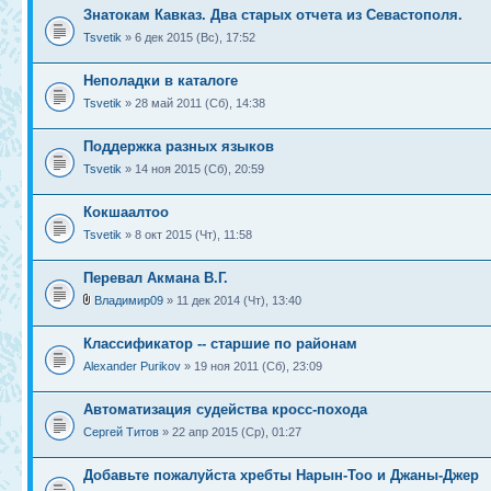
Знатокам Кавказ. Два старых отчета из Севастополя.
Tsvetik
» 6 дек 2015 (Вс), 17:52
Неполадки в каталоге
Tsvetik
» 28 май 2011 (Сб), 14:38
Поддержка разных языков
Tsvetik
» 14 ноя 2015 (Сб), 20:59
Кокшаалтоо
Tsvetik
» 8 окт 2015 (Чт), 11:58
Перевал Акмана В.Г.
Владимир09
» 11 дек 2014 (Чт), 13:40
Классификатор -- старшие по районам
Alexander Purikov
» 19 ноя 2011 (Сб), 23:09
Автоматизация судейства кросс-похода
Сергей Титов
» 22 апр 2015 (Ср), 01:27
Добавьте пожалуйста хребты Нарын-Тоо и Джаны-Джер