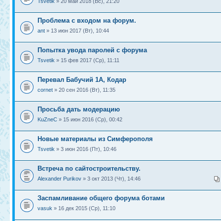
Tsvetik
» 20 май 2018 (Вс), 21:20
Проблема с входом на форум.
ant
» 13 июн 2017 (Вт), 10:44
Попытка увода паролей с форума
Tsvetik
» 15 фев 2017 (Ср), 11:11
Перевал Бабучий 1А, Кодар
cornet
» 20 сен 2016 (Вт), 11:35
Просьба дать модерацию
KuZneC
» 15 июн 2016 (Ср), 00:42
Новые материалы из Симферополя
Tsvetik
» 3 июн 2016 (Пт), 10:46
Встреча по сайтостроительству.
Alexander Purikov
» 3 окт 2013 (Чт), 14:46
Заспамливание общего форума ботами
vasuk
» 16 дек 2015 (Ср), 11:10