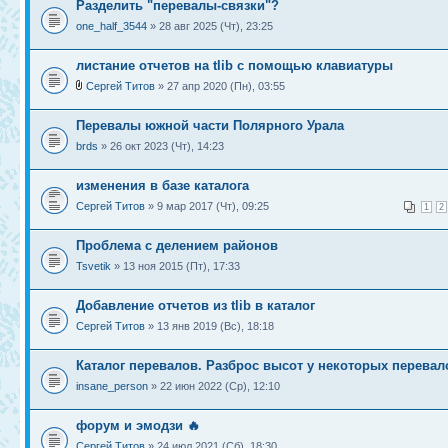
Разделить "перевалы-связки"?
one_half_3544
» 28 авг 2025 (Чт), 23:25
листание отчетов на tlib с помощью клавиатуры
Сергей Титов
» 27 апр 2020 (Пн), 03:55
Перевалы южной части Полярного Урала
brds
» 26 окт 2023 (Чт), 14:23
изменения в базе каталога
Сергей Титов
» 9 мар 2017 (Чт), 09:25
1
2
Проблема с делением районов
Tsvetik
» 13 ноя 2015 (Пт), 17:33
Добавление отчетов из tlib в каталог
Сергей Титов
» 13 янв 2019 (Вс), 18:18
Каталог перевалов. Разброс высот у некоторых перевал
insane_person
» 22 июн 2022 (Ср), 12:10
форум и эмодзи 🔥
Сергей Титов
» 24 июл 2021 (Сб), 18:30