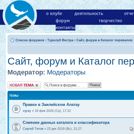
о клубе
деятельность
отче
форум
творчество
контакты
Список форумов
‹
Турклуб Вестра
‹
Сайт, форум и Каталог перевалов
Сайт, форум и Каталог пе
Модератор:
Модераторы
Новая тема
ТЕМЫ
Правки в Заилийском Алатау
vgray
» 18 фев 2026 (Ср), 17:22
Слияние данных каталога и классификатора
Сергей Титов
» 23 дек 2018 (Вс), 21:27