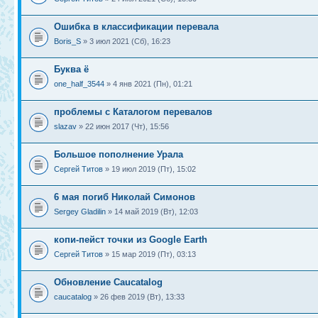
Ошибка в классификации перевала
Boris_S
» 3 июл 2021 (Сб), 16:23
Буква ё
one_half_3544
» 4 янв 2021 (Пн), 01:21
проблемы с Каталогом перевалов
slazav
» 22 июн 2017 (Чт), 15:56
Большое пополнение Урала
Сергей Титов
» 19 июл 2019 (Пт), 15:02
6 мая погиб Николай Симонов
Sergey Gladilin
» 14 май 2019 (Вт), 12:03
копи-пейст точки из Google Earth
Сергей Титов
» 15 мар 2019 (Пт), 03:13
Обновление Caucatalog
caucatalog
» 26 фев 2019 (Вт), 13:33