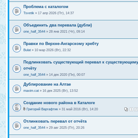
Проблема с каталогом
Tsvetik
» 17 апр 2026 (Пт), 14:37
Объединить два перевала (дубли)
one_half_3544
» 28 янв 2021 (Чт), 09:14
Правки по Верхне-Ангарскому хребту
Bulat
» 10 мар 2026 (Вт), 22:32
Подлинковать существующий перевал к существующем
отчёту
one_half_3544
» 14 дек 2020 (Пн), 00:07
Дублирование на Алтае
maxim.cat
» 16 дек 2025 (Вт), 13:52
Создание нового района в Каталоге
Григорий Варгафтик
» 31 май 2016 (Вт), 14:20
1
2
Отлинковать перевал от отчёта
one_half_3544
» 29 авг 2025 (Пт), 20:26