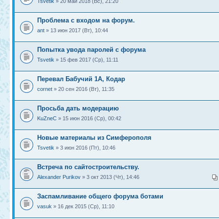
Tsvetik
» 20 май 2018 (Вс), 21:20
Проблема с входом на форум.
ant
» 13 июн 2017 (Вт), 10:44
Попытка увода паролей с форума
Tsvetik
» 15 фев 2017 (Ср), 11:11
Перевал Бабучий 1А, Кодар
cornet
» 20 сен 2016 (Вт), 11:35
Просьба дать модерацию
KuZneC
» 15 июн 2016 (Ср), 00:42
Новые материалы из Симферополя
Tsvetik
» 3 июн 2016 (Пт), 10:46
Встреча по сайтостроительству.
Alexander Purikov
» 3 окт 2013 (Чт), 14:46
Заспамливание общего форума ботами
vasuk
» 16 дек 2015 (Ср), 11:10