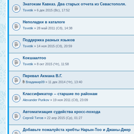
Знатокам Кавказ. Два старых отчета из Севастополя.
Tsvetik
» 6 дек 2015 (Вс), 17:52
Неполадки в каталоге
Tsvetik
» 28 май 2011 (Сб), 14:38
Поддержка разных языков
Tsvetik
» 14 ноя 2015 (Сб), 20:59
Кокшаалтоо
Tsvetik
» 8 окт 2015 (Чт), 11:58
Перевал Акмана В.Г.
Владимир09
» 11 дек 2014 (Чт), 13:40
Классификатор -- старшие по районам
Alexander Purikov
» 19 ноя 2011 (Сб), 23:09
Автоматизация судейства кросс-похода
Сергей Титов
» 22 апр 2015 (Ср), 01:27
Добавьте пожалуйста хребты Нарын-Тоо и Джаны-Джер