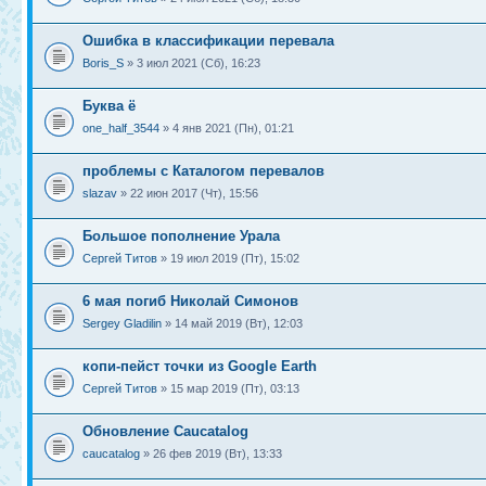
Ошибка в классификации перевала
Boris_S
» 3 июл 2021 (Сб), 16:23
Буква ё
one_half_3544
» 4 янв 2021 (Пн), 01:21
проблемы с Каталогом перевалов
slazav
» 22 июн 2017 (Чт), 15:56
Большое пополнение Урала
Сергей Титов
» 19 июл 2019 (Пт), 15:02
6 мая погиб Николай Симонов
Sergey Gladilin
» 14 май 2019 (Вт), 12:03
копи-пейст точки из Google Earth
Сергей Титов
» 15 мар 2019 (Пт), 03:13
Обновление Caucatalog
caucatalog
» 26 фев 2019 (Вт), 13:33