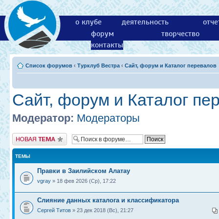
о клубе
деятельность
отче
форум
творчество
контакты
Список форумов
‹
Турклуб Вестра
‹
Сайт, форум и Каталог перевалов
Сайт, форум и Каталог пе
Модератор:
Модераторы
Новая тема
ТЕМЫ
Правки в Заилийском Алатау
vgray
» 18 фев 2026 (Ср), 17:22
Слияние данных каталога и классификатора
Сергей Титов
» 23 дек 2018 (Вс), 21:27