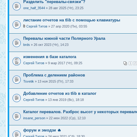
Разделить "перевалы-связки"?
one_half_3544
» 28 авг 2025 (Чт), 23:25
листание отчетов на tlib с помощью клавиатуры
Сергей Титов
» 27 апр 2020 (Пн), 03:55
Перевалы южной части Полярного Урала
brds
» 26 окт 2023 (Чт), 14:23
изменения в базе каталога
Сергей Титов
» 9 мар 2017 (Чт), 09:25
1
2
Проблема с делением районов
Tsvetik
» 13 ноя 2015 (Пт), 17:33
Добавление отчетов из tlib в каталог
Сергей Титов
» 13 янв 2019 (Вс), 18:18
Каталог перевалов. Разброс высот у некоторых перевал
insane_person
» 22 июн 2022 (Ср), 12:10
форум и эмодзи 🔥
Сергей Титов
» 24 июл 2021 (Сб), 18:30