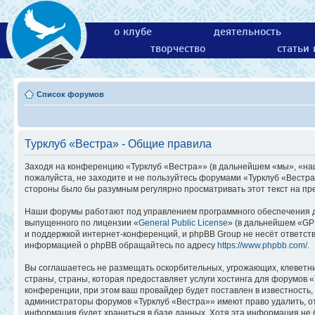
о клубе
деятельность
творчество
статьи
Список форумов
Турклуб «Вестра» - Общие правила
Заходя на конференцию «Турклуб «Вестра»» (в дальнейшем «мы», «наш»,
пожалуйста, не заходите и не пользуйтесь форумами «Турклуб «Вестра
стороны было бы разумным регулярно просматривать этот текст на пр
Наши форумы работают под управлением программного обеспечения д
выпущенного по лицензии «
General Public License
» (в дальнейшем «GP
и поддержкой интернет-конференций, и phpBB Group не несёт ответств
информацией о phpBB обращайтесь по адресу
https://www.phpbb.com/
.
Вы соглашаетесь не размещать оскорбительных, угрожающих, клеветн
страны, страны, которая предоставляет услуги хостинга для форумов
конференции, при этом ваш провайдер будет поставлен в известность,
администраторы форумов «Турклуб «Вестра»» имеют право удалить, отр
информация будет храниться в базе данных. Хотя эта информация не 