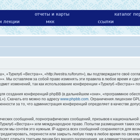
отчеты и карты
каталог пе
 и лекции
мкк
ссылки
 «Турклуб «Вестра»», «http://westra.ru/forum»), вы подтверждаете своё согл
»». Мы оставляем за собой право изменять эти правила в любое время и сдел
едмет изменений, так как использование конференции «Турклуб «Вестра»» по
ля создания конференций phpBB (в дальнейшем «они», «программное обесп
L»). Скачать его можно по адресу
www.phpbb.com
. Ограничения лицензии GPL
енности за то, что администрация конференций определяет в качестве допу
ических сообщений, порнографических сообщений, призывов к национальной 
 «Турклуб «Вестра»» или международное право. Попытки размещения таких с
 если мы сочтём это нужным. IP-адреса всех сообщений сохраняются для возм
едактировать, перенести или закрыть любую тему в любое время по своему у
будет открыта третьим лицам без вашего разрешения, ни администрация кон