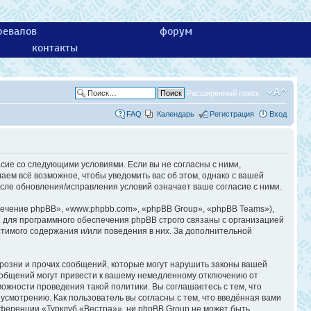
ревалов
форум
контакты
Расширенный поиск
FAQ
Календарь
Регистрация
Вход
асие со следующими условиями. Если вы не согласны с ними,
аем всё возможное, чтобы уведомить вас об этом, однако с вашей
сле обновления/исправления условий означает ваше согласие с ними.
ечение phpBB», «www.phpbb.com», «phpBB Group», «phpBB Teams»),
 для программного обеспечения phpBB строго связаны с организацией
стимого содержания и/или поведения в них. За дополнительной
розни и прочих сообщений, которые могут нарушить законы вашей
ообщений могут привести к вашему немедленному отключению от
ожности проведения такой политики. Вы соглашаетесь с тем, что
смотрению. Как пользователь вы согласны с тем, что введённая вами
ференции «Турклуб «Вестра»», ни phpBB Group не может быть