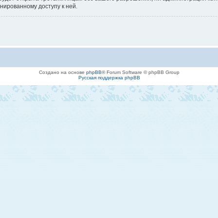
онированному доступу к ней.
Создано на основе
phpBB
® Forum Software © phpBB Group
Русская поддержка phpBB