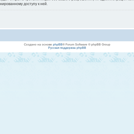
онированному доступу к ней.
Создано на основе
phpBB
® Forum Software © phpBB Group
Русская поддержка phpBB