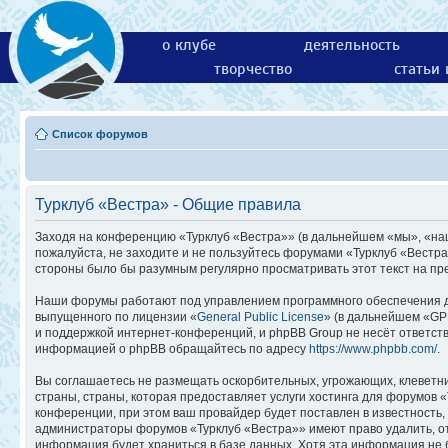
о клубе
деятельность
творчество
статьи
Список форумов
Турклуб «Вестра» - Общие правила
Заходя на конференцию «Турклуб «Вестра»» (в дальнейшем «мы», «наш»,
пожалуйста, не заходите и не пользуйтесь форумами «Турклуб «Вестра
стороны было бы разумным регулярно просматривать этот текст на пр
Наши форумы работают под управлением программного обеспечения д
выпущенного по лицензии «
General Public License
» (в дальнейшем «GP
и поддержкой интернет-конференций, и phpBB Group не несёт ответств
информацией о phpBB обращайтесь по адресу
https://www.phpbb.com/
.
Вы соглашаетесь не размещать оскорбительных, угрожающих, клеветн
страны, страны, которая предоставляет услуги хостинга для форумов
конференции, при этом ваш провайдер будет поставлен в известность,
администраторы форумов «Турклуб «Вестра»» имеют право удалить, отр
информация будет храниться в базе данных. Хотя эта информация не 