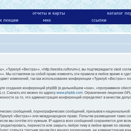
отчеты и карты
каталог пе
 и лекции
мкк
ссылки
 «Турклуб «Вестра»», «http://westra.ru/forum»), вы подтверждаете своё согл
»». Мы оставляем за собой право изменять эти правила в любое время и сдел
едмет изменений, так как использование конференции «Турклуб «Вестра»» по
ля создания конференций phpBB (в дальнейшем «они», «программное обесп
L»). Скачать его можно по адресу
www.phpbb.com
. Ограничения лицензии GPL
енности за то, что администрация конференций определяет в качестве допу
ических сообщений, порнографических сообщений, призывов к национальной 
 «Турклуб «Вестра»» или международное право. Попытки размещения таких с
 если мы сочтём это нужным. IP-адреса всех сообщений сохраняются для возм
едактировать, перенести или закрыть любую тему в любое время по своему у
будет открыта третьим лицам без вашего разрешения, ни администрация кон