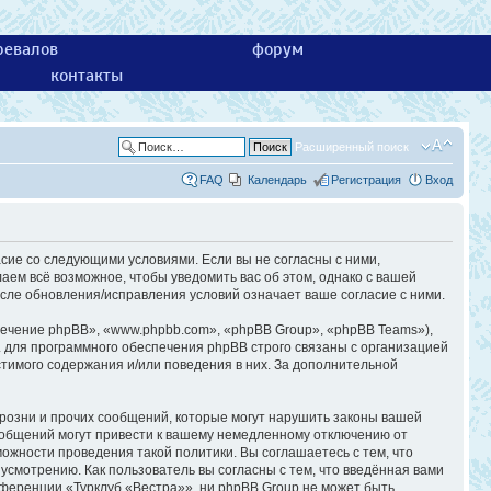
ревалов
форум
контакты
Расширенный поиск
FAQ
Календарь
Регистрация
Вход
асие со следующими условиями. Если вы не согласны с ними,
аем всё возможное, чтобы уведомить вас об этом, однако с вашей
сле обновления/исправления условий означает ваше согласие с ними.
ечение phpBB», «www.phpbb.com», «phpBB Group», «phpBB Teams»),
 для программного обеспечения phpBB строго связаны с организацией
стимого содержания и/или поведения в них. За дополнительной
розни и прочих сообщений, которые могут нарушить законы вашей
ообщений могут привести к вашему немедленному отключению от
ожности проведения такой политики. Вы соглашаетесь с тем, что
смотрению. Как пользователь вы согласны с тем, что введённая вами
ференции «Турклуб «Вестра»», ни phpBB Group не может быть