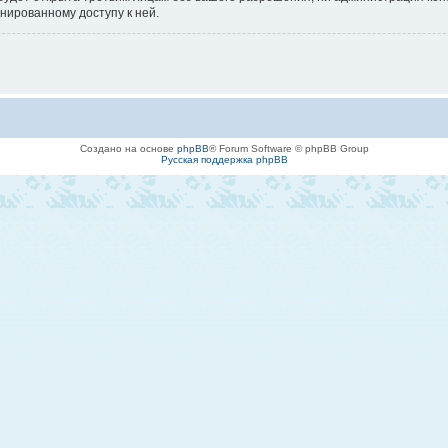
онированному доступу к ней.
Создано на основе
phpBB
® Forum Software © phpBB Group
Русская поддержка phpBB