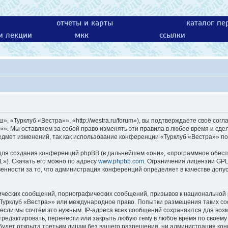
отчеты и карты
каталог пе
 и лекции
мкк
ссылки
 «Турклуб «Вестра»», «http://westra.ru/forum»), вы подтверждаете своё согл
»». Мы оставляем за собой право изменять эти правила в любое время и сдел
едмет изменений, так как использование конференции «Турклуб «Вестра»» по
ля создания конференций phpBB (в дальнейшем «они», «программное обесп
L»). Скачать его можно по адресу
www.phpbb.com
. Ограничения лицензии GPL
енности за то, что администрация конференций определяет в качестве допу
ических сообщений, порнографических сообщений, призывов к национальной 
 «Турклуб «Вестра»» или международное право. Попытки размещения таких с
 если мы сочтём это нужным. IP-адреса всех сообщений сохраняются для возм
едактировать, перенести или закрыть любую тему в любое время по своему у
будет открыта третьим лицам без вашего разрешения, ни администрация кон