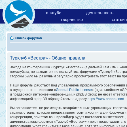
о клубе
деятельность
творчество
статьи
Список форумов
Турклуб «Вестра» - Общие правила
Заходя на конференцию «Турклуб «Вестра»» (в дальнейшем «мы», «наш»,
пожалуйста, не заходите и не пользуйтесь форумами «Турклуб «Вестра
стороны было бы разумным регулярно просматривать этот текст на пр
Наши форумы работают под управлением программного обеспечения д
выпущенного по лицензии «
General Public License
» (в дальнейшем «GP
и поддержкой интернет-конференций, и phpBB Group не несёт ответств
информацией о phpBB обращайтесь по адресу
https://www.phpbb.com/
.
Вы соглашаетесь не размещать оскорбительных, угрожающих, клеветн
страны, страны, которая предоставляет услуги хостинга для форумов
конференции, при этом ваш провайдер будет поставлен в известность,
администраторы форумов «Турклуб «Вестра»» имеют право удалить, отр
информация будет храниться в базе данных. Хотя эта информация не 