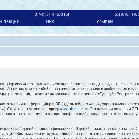
отчеты и карты
каталог пе
 и лекции
мкк
ссылки
 «Турклуб «Вестра»», «http://westra.ru/forum»), вы подтверждаете своё согл
»». Мы оставляем за собой право изменять эти правила в любое время и сдел
едмет изменений, так как использование конференции «Турклуб «Вестра»» по
ля создания конференций phpBB (в дальнейшем «они», «программное обесп
L»). Скачать его можно по адресу
www.phpbb.com
. Ограничения лицензии GPL
енности за то, что администрация конференций определяет в качестве допу
ических сообщений, порнографических сообщений, призывов к национальной 
 «Турклуб «Вестра»» или международное право. Попытки размещения таких с
 если мы сочтём это нужным. IP-адреса всех сообщений сохраняются для возм