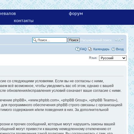
ревалов
форум
контакты
Расширенный поиск
FAQ
Календарь
Вход
Язык:
асие со следующими условиями. Если вы не согласны с ними,
аем всё возможное, чтобы уведомить вас об этом, однако с вашей
сле обновления/исправления условий означает ваше согласие с ними.
ечение phpBB», «www.phpbb.com», «phpBB Group», «phpBB Teams»),
 для программного обеспечения phpBB строго связаны с организацией
стимого содержания и/или поведения в них. За дополнительной
розни и прочих сообщений, которые могут нарушить законы вашей
ообщений могут привести к вашему немедленному отключению от
ожности проведения такой политики. Вы соглашаетесь с тем, что