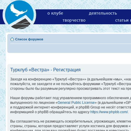
о клубе
деятельность
творчество
статьи
Список форумов
Турклуб «Вестра» - Регистрация
Заходя на конференцию «Турклуб «Вестра»» (в дальнейшем «мы», «наш»,
пожалуйста, не заходите и не пользуйтесь форумами «Турклуб «Вестра
стороны было бы разумным регулярно просматривать этот текст на пр
Наши форумы работают под управлением программного обеспечения д
выпущенного по лицензии «
General Public License
» (в дальнейшем «GP
и поддержкой интернет-конференций, и phpBB Group не несёт ответств
информацией о phpBB обращайтесь по адресу
https://www.phpbb.com/
.
Вы соглашаетесь не размещать оскорбительных, угрожающих, клеветн
страны, страны, которая предоставляет услуги хостинга для форумов
конференции, при этом ваш провайдер будет поставлен в известность,