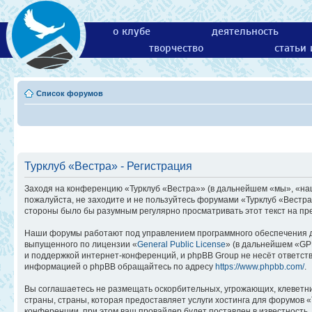
о клубе
деятельность
творчество
статьи
Список форумов
Турклуб «Вестра» - Регистрация
Заходя на конференцию «Турклуб «Вестра»» (в дальнейшем «мы», «наш»,
пожалуйста, не заходите и не пользуйтесь форумами «Турклуб «Вестра
стороны было бы разумным регулярно просматривать этот текст на пр
Наши форумы работают под управлением программного обеспечения д
выпущенного по лицензии «
General Public License
» (в дальнейшем «GP
и поддержкой интернет-конференций, и phpBB Group не несёт ответств
информацией о phpBB обращайтесь по адресу
https://www.phpbb.com/
.
Вы соглашаетесь не размещать оскорбительных, угрожающих, клеветн
страны, страны, которая предоставляет услуги хостинга для форумов
конференции, при этом ваш провайдер будет поставлен в известность,