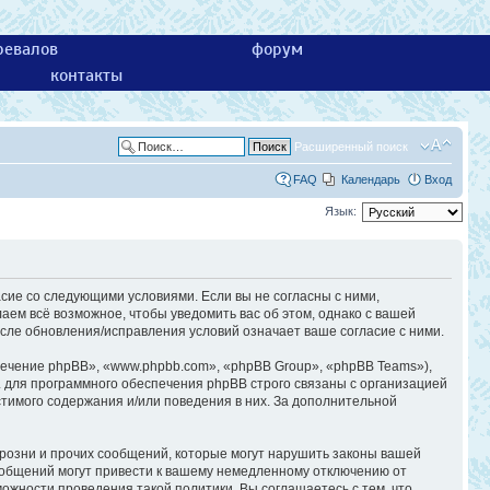
ревалов
форум
контакты
Расширенный поиск
FAQ
Календарь
Вход
Язык:
асие со следующими условиями. Если вы не согласны с ними,
аем всё возможное, чтобы уведомить вас об этом, однако с вашей
сле обновления/исправления условий означает ваше согласие с ними.
ечение phpBB», «www.phpbb.com», «phpBB Group», «phpBB Teams»),
 для программного обеспечения phpBB строго связаны с организацией
стимого содержания и/или поведения в них. За дополнительной
розни и прочих сообщений, которые могут нарушить законы вашей
ообщений могут привести к вашему немедленному отключению от
ожности проведения такой политики. Вы соглашаетесь с тем, что