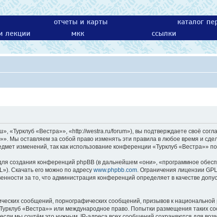
отчеты и карты
каталог пе
 и лекции
мкк
ссылки
 «Турклуб «Вестра»», «http://westra.ru/forum»), вы подтверждаете своё согл
»». Мы оставляем за собой право изменять эти правила в любое время и сдел
едмет изменений, так как использование конференции «Турклуб «Вестра»» по
ля создания конференций phpBB (в дальнейшем «они», «программное обесп
L»). Скачать его можно по адресу
www.phpbb.com
. Ограничения лицензии GPL
енности за то, что администрация конференций определяет в качестве допу
ических сообщений, порнографических сообщений, призывов к национальной 
 «Турклуб «Вестра»» или международное право. Попытки размещения таких с
 если мы сочтём это нужным. IP-адреса всех сообщений сохраняются для возм