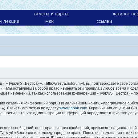
отчеты и карты
каталог пе
 и лекции
мкк
ссылки
 «Турклуб «Вестра»», «http://westra.ru/forum»), вы подтверждаете своё согл
»». Мы оставляем за собой право изменять эти правила в любое время и сдел
едмет изменений, так как использование конференции «Турклуб «Вестра»» по
ля создания конференций phpBB (в дальнейшем «они», «программное обесп
L»). Скачать его можно по адресу
www.phpbb.com
. Ограничения лицензии GPL
енности за то, что администрация конференций определяет в качестве допу
ических сообщений, порнографических сообщений, призывов к национальной 
 «Турклуб «Вестра»» или международное право. Попытки размещения таких с
 если мы сочтём это нужным. IP-адреса всех сообщений сохраняются для возм