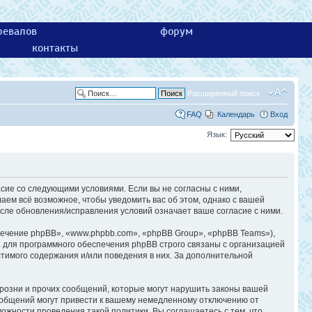
ревалов
форум
контакты
Расширенный поиск
FAQ
Календарь
Вход
Язык:
асие со следующими условиями. Если вы не согласны с ними,
аем всё возможное, чтобы уведомить вас об этом, однако с вашей
сле обновления/исправления условий означает ваше согласие с ними.
ечение phpBB», «www.phpbb.com», «phpBB Group», «phpBB Teams»),
 для программного обеспечения phpBB строго связаны с организацией
стимого содержания и/или поведения в них. За дополнительной
розни и прочих сообщений, которые могут нарушить законы вашей
ообщений могут привести к вашему немедленному отключению от
ожности проведения такой политики. Вы соглашаетесь с тем, что