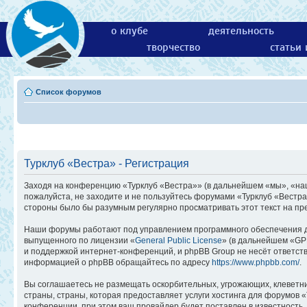
о клубе
деятельность
творчество
статьи
Список форумов
Турклуб «Вестра» - Регистрация
Заходя на конференцию «Турклуб «Вестра»» (в дальнейшем «мы», «наш»,
пожалуйста, не заходите и не пользуйтесь форумами «Турклуб «Вестра
стороны было бы разумным регулярно просматривать этот текст на пр
Наши форумы работают под управлением программного обеспечения д
выпущенного по лицензии «
General Public License
» (в дальнейшем «GP
и поддержкой интернет-конференций, и phpBB Group не несёт ответств
информацией о phpBB обращайтесь по адресу
https://www.phpbb.com/
.
Вы соглашаетесь не размещать оскорбительных, угрожающих, клеветн
страны, страны, которая предоставляет услуги хостинга для форумов
конференции, при этом ваш провайдер будет поставлен в известность,