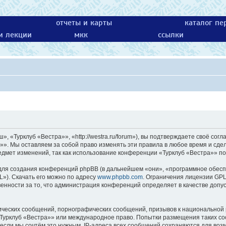
отчеты и карты
каталог пе
 и лекции
мкк
ссылки
 «Турклуб «Вестра»», «http://westra.ru/forum»), вы подтверждаете своё согл
»». Мы оставляем за собой право изменять эти правила в любое время и сдел
едмет изменений, так как использование конференции «Турклуб «Вестра»» по
ля создания конференций phpBB (в дальнейшем «они», «программное обесп
L»). Скачать его можно по адресу
www.phpbb.com
. Ограничения лицензии GPL
енности за то, что администрация конференций определяет в качестве допу
ических сообщений, порнографических сообщений, призывов к национальной 
 «Турклуб «Вестра»» или международное право. Попытки размещения таких с
 если мы сочтём это нужным. IP-адреса всех сообщений сохраняются для возм