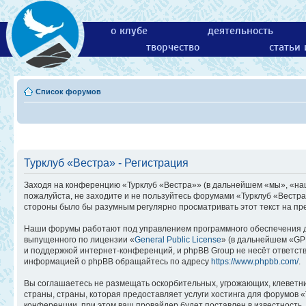
о клубе
деятельность
творчество
статьи
Список форумов
Турклуб «Вестра» - Регистрация
Заходя на конференцию «Турклуб «Вестра»» (в дальнейшем «мы», «наш»,
пожалуйста, не заходите и не пользуйтесь форумами «Турклуб «Вестра
стороны было бы разумным регулярно просматривать этот текст на пр
Наши форумы работают под управлением программного обеспечения д
выпущенного по лицензии «
General Public License
» (в дальнейшем «GP
и поддержкой интернет-конференций, и phpBB Group не несёт ответств
информацией о phpBB обращайтесь по адресу
https://www.phpbb.com/
.
Вы соглашаетесь не размещать оскорбительных, угрожающих, клеветн
страны, страны, которая предоставляет услуги хостинга для форумов
конференции, при этом ваш провайдер будет поставлен в известность,