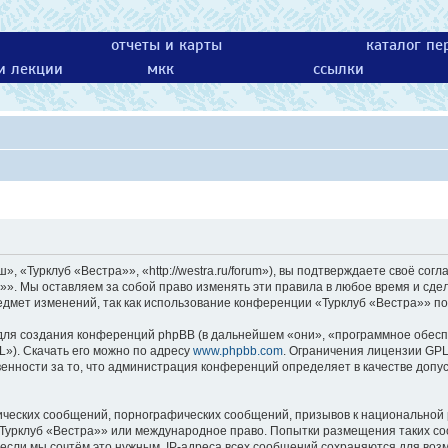
отчеты и карты
каталог пе
 и лекции
мкк
ссылки
 «Турклуб «Вестра»», «http://westra.ru/forum»), вы подтверждаете своё согл
»». Мы оставляем за собой право изменять эти правила в любое время и сдел
едмет изменений, так как использование конференции «Турклуб «Вестра»» по
ля создания конференций phpBB (в дальнейшем «они», «программное обесп
L»). Скачать его можно по адресу
www.phpbb.com
. Ограничения лицензии GPL
енности за то, что администрация конференций определяет в качестве допу
ических сообщений, порнографических сообщений, призывов к национальной 
 «Турклуб «Вестра»» или международное право. Попытки размещения таких с
 если мы сочтём это нужным. IP-адреса всех сообщений сохраняются для возм