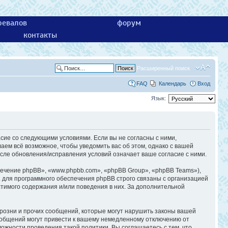
ревалов
форум
контакты
Расширенный поиск
FAQ
Календарь
Вход
Язык:
асие со следующими условиями. Если вы не согласны с ними,
аем всё возможное, чтобы уведомить вас об этом, однако с вашей
сле обновления/исправления условий означает ваше согласие с ними.
ечение phpBB», «www.phpbb.com», «phpBB Group», «phpBB Teams»),
 для программного обеспечения phpBB строго связаны с организацией
стимого содержания и/или поведения в них. За дополнительной
розни и прочих сообщений, которые могут нарушить законы вашей
ообщений могут привести к вашему немедленному отключению от
ожности проведения такой политики. Вы соглашаетесь с тем, что