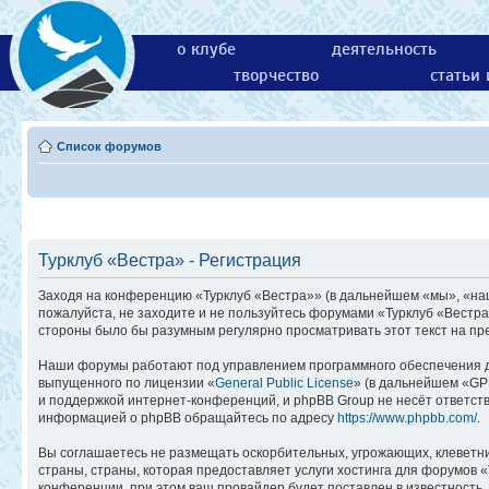
о клубе
деятельность
творчество
статьи
Список форумов
Турклуб «Вестра» - Регистрация
Заходя на конференцию «Турклуб «Вестра»» (в дальнейшем «мы», «наш»,
пожалуйста, не заходите и не пользуйтесь форумами «Турклуб «Вестра
стороны было бы разумным регулярно просматривать этот текст на пр
Наши форумы работают под управлением программного обеспечения д
выпущенного по лицензии «
General Public License
» (в дальнейшем «GP
и поддержкой интернет-конференций, и phpBB Group не несёт ответств
информацией о phpBB обращайтесь по адресу
https://www.phpbb.com/
.
Вы соглашаетесь не размещать оскорбительных, угрожающих, клеветн
страны, страны, которая предоставляет услуги хостинга для форумов
конференции, при этом ваш провайдер будет поставлен в известность,