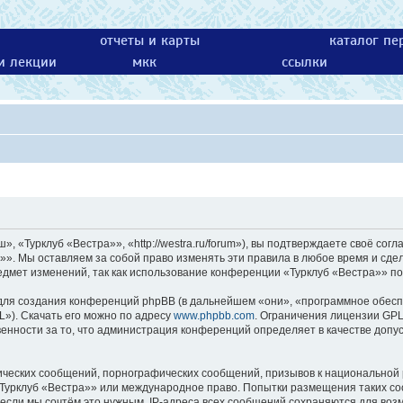
отчеты и карты
каталог пе
 и лекции
мкк
ссылки
 «Турклуб «Вестра»», «http://westra.ru/forum»), вы подтверждаете своё согл
»». Мы оставляем за собой право изменять эти правила в любое время и сдел
едмет изменений, так как использование конференции «Турклуб «Вестра»» по
ля создания конференций phpBB (в дальнейшем «они», «программное обесп
L»). Скачать его можно по адресу
www.phpbb.com
. Ограничения лицензии GPL
енности за то, что администрация конференций определяет в качестве допу
ических сообщений, порнографических сообщений, призывов к национальной 
 «Турклуб «Вестра»» или международное право. Попытки размещения таких с
 если мы сочтём это нужным. IP-адреса всех сообщений сохраняются для возм