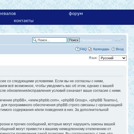
ревалов
форум
контакты
Расширенный поиск
FAQ
Календарь
Вход
Язык:
асие со следующими условиями. Если вы не согласны с ними,
аем всё возможное, чтобы уведомить вас об этом, однако с вашей
сле обновления/исправления условий означает ваше согласие с ними.
ечение phpBB», «www.phpbb.com», «phpBB Group», «phpBB Teams»),
 для программного обеспечения phpBB строго связаны с организацией
стимого содержания и/или поведения в них. За дополнительной
розни и прочих сообщений, которые могут нарушить законы вашей
ообщений могут привести к вашему немедленному отключению от
ожности проведения такой политики. Вы соглашаетесь с тем, что