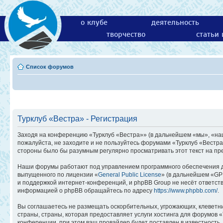
о клубе
деятельность
творчество
статьи
Список форумов
Турклуб «Вестра» - Регистрация
Заходя на конференцию «Турклуб «Вестра»» (в дальнейшем «мы», «наш»,
пожалуйста, не заходите и не пользуйтесь форумами «Турклуб «Вестра
стороны было бы разумным регулярно просматривать этот текст на пр
Наши форумы работают под управлением программного обеспечения д
выпущенного по лицензии «
General Public License
» (в дальнейшем «GP
и поддержкой интернет-конференций, и phpBB Group не несёт ответств
информацией о phpBB обращайтесь по адресу
https://www.phpbb.com/
.
Вы соглашаетесь не размещать оскорбительных, угрожающих, клеветн
страны, страны, которая предоставляет услуги хостинга для форумов
конференции, при этом ваш провайдер будет поставлен в известность,