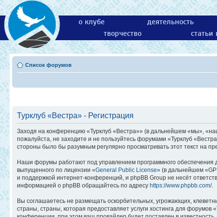
о клубе
деятельность
творчество
статьи
Список форумов
Турклуб «Вестра» - Регистрация
Заходя на конференцию «Турклуб «Вестра»» (в дальнейшем «мы», «наш»,
пожалуйста, не заходите и не пользуйтесь форумами «Турклуб «Вестра
стороны было бы разумным регулярно просматривать этот текст на пр
Наши форумы работают под управлением программного обеспечения д
выпущенного по лицензии «
General Public License
» (в дальнейшем «GP
и поддержкой интернет-конференций, и phpBB Group не несёт ответств
информацией о phpBB обращайтесь по адресу
https://www.phpbb.com/
.
Вы соглашаетесь не размещать оскорбительных, угрожающих, клеветн
страны, страны, которая предоставляет услуги хостинга для форумов
конференции, при этом ваш провайдер будет поставлен в известность,