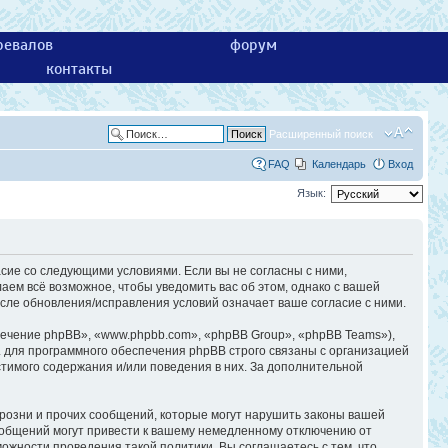
ревалов
форум
контакты
Расширенный поиск
FAQ
Календарь
Вход
Язык:
асие со следующими условиями. Если вы не согласны с ними,
аем всё возможное, чтобы уведомить вас об этом, однако с вашей
сле обновления/исправления условий означает ваше согласие с ними.
ечение phpBB», «www.phpbb.com», «phpBB Group», «phpBB Teams»),
 для программного обеспечения phpBB строго связаны с организацией
стимого содержания и/или поведения в них. За дополнительной
розни и прочих сообщений, которые могут нарушить законы вашей
ообщений могут привести к вашему немедленному отключению от
ожности проведения такой политики. Вы соглашаетесь с тем, что