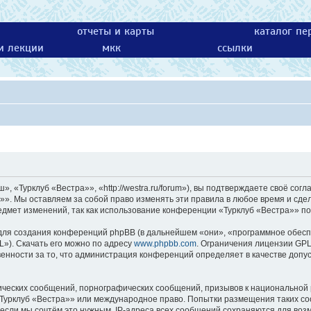
отчеты и карты
каталог пе
 и лекции
мкк
ссылки
 «Турклуб «Вестра»», «http://westra.ru/forum»), вы подтверждаете своё согл
»». Мы оставляем за собой право изменять эти правила в любое время и сдел
едмет изменений, так как использование конференции «Турклуб «Вестра»» по
ля создания конференций phpBB (в дальнейшем «они», «программное обесп
L»). Скачать его можно по адресу
www.phpbb.com
. Ограничения лицензии GPL
енности за то, что администрация конференций определяет в качестве допу
ических сообщений, порнографических сообщений, призывов к национальной 
 «Турклуб «Вестра»» или международное право. Попытки размещения таких с
 если мы сочтём это нужным. IP-адреса всех сообщений сохраняются для возм